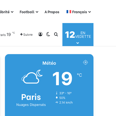
ébrité
Football
A Propos
Français
12
EN
℃
19
Connexion
Switch skin
Rechercher
Suivre
aris
VEDETTE
Météo
19
℃
Paris
33º - 16º
50%
2.14 km/h
Nuages Dispersés