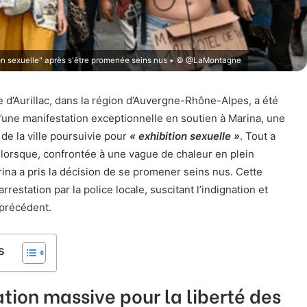
tion sexuelle" après s'être promenée seins nus • © @LaMontagne
lle d’Aurillac, dans la région d’Auvergne-Rhône-Alpes, a été
d’une manifestation exceptionnelle en soutien à Marina, une
 de la ville poursuivie pour
« exhibition sexuelle »
. Tout a
orsque, confrontée à une vague de chaleur en plein
arina a pris la décision de se promener seins nus. Cette
rrestation par la police locale, suscitant l’indignation et
 précédent.
s
tion massive pour la liberté des