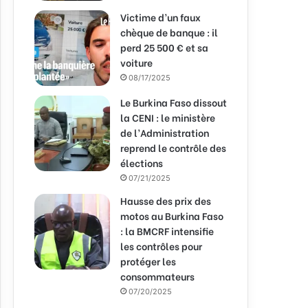
Victime d’un faux
chèque de banque : il
perd 25 500 € et sa
voiture
08/17/2025
Le Burkina Faso dissout
la CENI : le ministère
de l’Administration
reprend le contrôle des
élections
07/21/2025
Hausse des prix des
motos au Burkina Faso
: la BMCRF intensifie
les contrôles pour
protéger les
consommateurs
07/20/2025