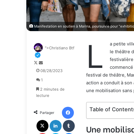
Manifestation en soutien à Marina, poursuivie pour "exhibi
L
a petite vi
">Christiano Btf
le théâtre 
festivalière
F
E
commencé l
o
n
08/28/2023
festival de théâtre, M
l
v
1
l
o
action a conduit à son a
o
y
2 minutes de
une mobilisation sans
w
e
lecture
o
r
n
u
Facebook
Table of Content
Partager
X
n
c
X
Linkedin
Tumblr
Une mobilisa
o
u
Pinterest
Skype
Messenger