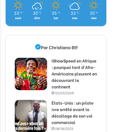
33
35
35
33
35
℃
℃
℃
℃
℃
sam
dim
lun
mar
mer
Par Christiano Btf
IShowSpeed en Afrique
: pourquoi tant d’Afro-
Américains pleurent en
découvrant le
continent
02/03/2026
États-Unis : un pilote
ivre arrêté avant le
décollage de son vol
commercial
08/18/2025