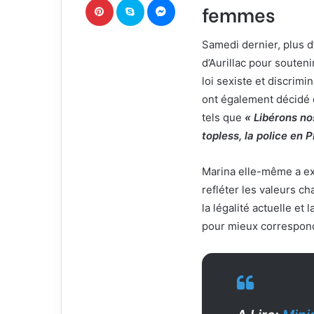
femmes
r
r
i
Samedi dernier, plus d
e
d’Aurillac pour souten
l
loi sexiste et discrim
ont également décidé d
tels que
« Libérons no
topless, la police en 
Marina elle-même a exp
refléter les valeurs ch
la légalité actuelle et
pour mieux correspond