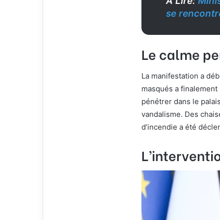
A Lire:
Mini
se rencontr
Le calme pe
La manifestation a déb
masqués a finalement p
pénétrer dans le palais
vandalisme. Des chais
d’incendie a été décle
L’interventi