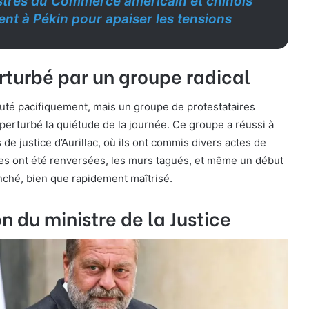
stres du Commerce américain et chinois
ent à Pékin pour apaiser les tensions
rturbé par un groupe radical
uté pacifiquement, mais un groupe de protestataires
erturbé la quiétude de la journée. Ce groupe a réussi à
 de justice d’Aurillac, où ils ont commis divers actes de
es ont été renversées, les murs tagués, et même un début
nché, bien que rapidement maîtrisé.
on du ministre de la Justice