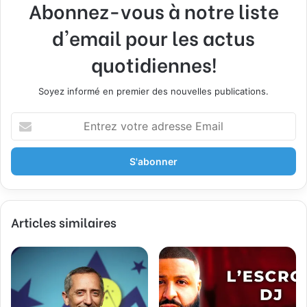
Abonnez-vous à notre liste
d'email pour les actus
quotidiennes!
Soyez informé en premier des nouvelles publications.
E
n
t
r
e
z
v
Articles similaires
o
t
r
e
a
d
r