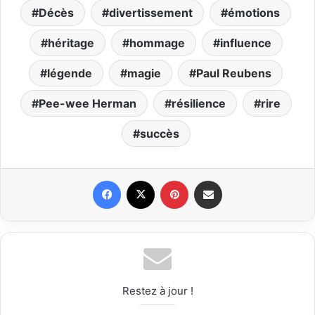
Décès
divertissement
émotions
héritage
hommage
influence
légende
magie
Paul Reubens
Pee-wee Herman
résilience
rire
succès
Facebook
X
Pinterest
Partager par email
Restez à jour !