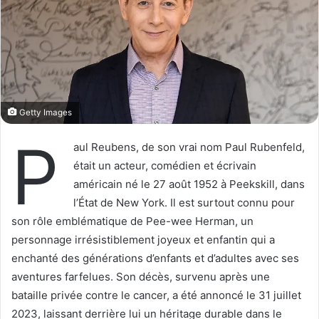
o
r
n
u
X
n
c
o
u
r
Getty Images
r
P
i
aul Reubens, de son vrai nom Paul Rubenfeld,
e
était un acteur, comédien et écrivain
l
américain né le 27 août 1952 à Peekskill, dans
l’État de New York. Il est surtout connu pour
son rôle emblématique de Pee-wee Herman, un
personnage irrésistiblement joyeux et enfantin qui a
enchanté des générations d’enfants et d’adultes avec ses
aventures farfelues. Son décès, survenu après une
bataille privée contre le cancer, a été annoncé le 31 juillet
2023, laissant derrière lui un héritage durable dans le