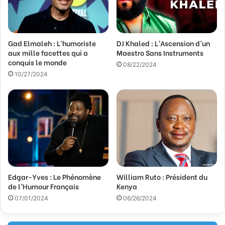
e
s
s
Gad Elmaleh : L’humoriste
DJ Khaled : L’Ascension d’un
e
aux mille facettes qui a
Maestro Sans Instruments
E
conquis le monde
m
08/22/2024
a
10/27/2024
i
l
Edgar-Yves : Le Phénomène
William Ruto : Président du
de l’Humour Français
Kenya
07/01/2024
06/26/2024