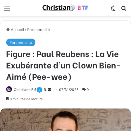
Menu
Switch
R
Accueil
/
Personnalité
Personnalité
Figure : Paul Reubens : La Vie
Exubérante d’un Clown Bien-
Aimé (Pee-wee)
Christiano Btf
F
E
07/31/2023
0
o
n
8 minutes de lecture
l
v
l
o
o
y
w
e