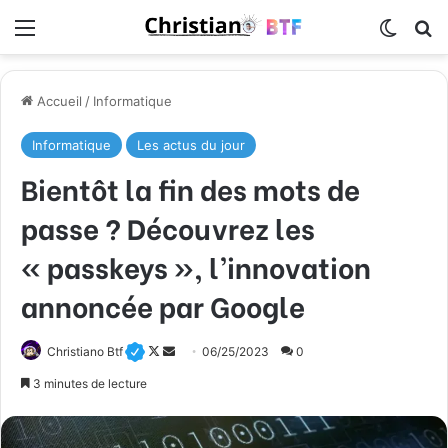
Menu
Switch
R
Accueil
/
Informatique
Informatique
Les actus du jour
Bientôt la fin des mots de
passe ? Découvrez les
« passkeys », l’innovation
annoncée par Google
Christiano Btf
F
E
06/25/2023
0
o
n
3 minutes de lecture
l
v
l
o
o
y