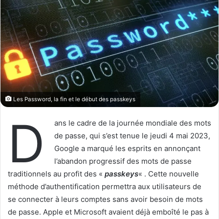
w
e
o
r
n
u
X
n
c
o
u
r
Les Password, la fin et le début des passkeys
r
D
i
ans le cadre de la journée mondiale des mots
e
de passe, qui s’est tenue le jeudi 4 mai 2023,
l
Google a marqué les esprits en annonçant
l’abandon progressif des mots de passe
traditionnels au profit des «
passkeys
« . Cette nouvelle
méthode d’authentification permettra aux utilisateurs de
se connecter à leurs comptes sans avoir besoin de mots
de passe. Apple et Microsoft avaient déjà emboîté le pas à