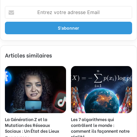
E
n
t
r
e
z
v
Articles similaires
o
t
r
e
a
d
r
e
s
s
La Génération Z et la
Les 7 algorithmes qui
e
Mutation des Réseaux
contrôlent le monde :
E
Sociaux : Un État des Lieux
comment ils façonnent notre
m
réalité