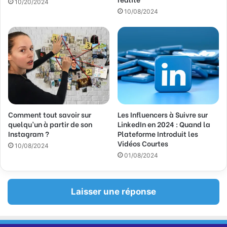
a
10/20/2024
10/08/2024
i
l
Comment tout savoir sur
Les Influencers à Suivre sur
quelqu’un à partir de son
LinkedIn en 2024 : Quand la
Instagram ?
Plateforme Introduit les
Vidéos Courtes
10/08/2024
01/08/2024
Laisser une réponse