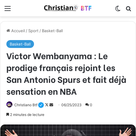
Menu
Switch
R
Accueil
/
Sport
/
Basket-Ball
Basket-Ball
Victor Wembanyama : Le
prodige français rejoint les
San Antonio Spurs et fait déjà
sensation en NBA
Christiano Btf
F
E
06/25/2023
0
o
n
2 minutes de lecture
l
v
l
o
o
y