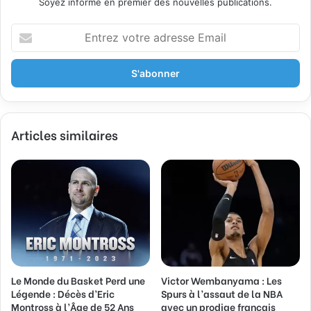
Soyez informé en premier des nouvelles publications.
E
n
t
r
e
z
v
Articles similaires
o
t
r
e
a
d
r
e
s
s
Le Monde du Basket Perd une
Victor Wembanyama : Les
e
Légende : Décès d’Eric
Spurs à l’assaut de la NBA
E
Montross à l’Âge de 52 Ans
avec un prodige français
m