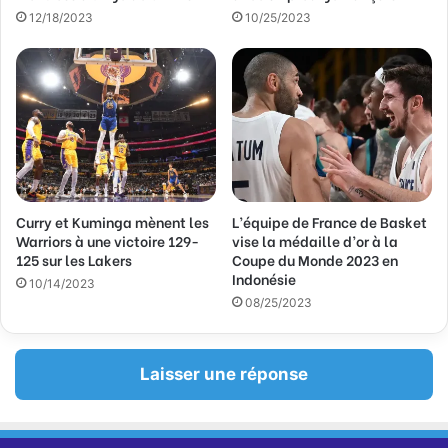
a
12/18/2023
10/25/2023
i
l
Curry et Kuminga mènent les
L’équipe de France de Basket
Warriors à une victoire 129-
vise la médaille d’or à la
125 sur les Lakers
Coupe du Monde 2023 en
Indonésie
10/14/2023
08/25/2023
Laisser une réponse