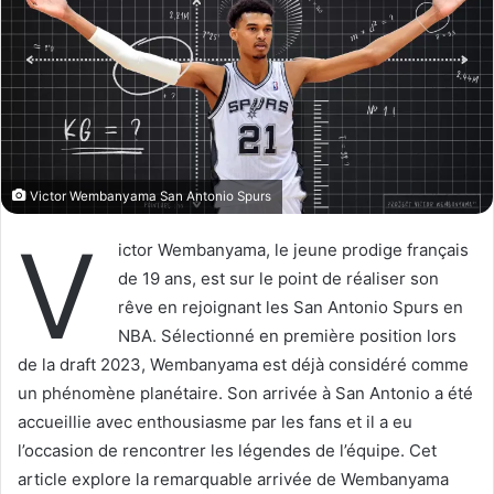
w
e
o
r
n
u
X
n
c
o
u
Victor Wembanyama San Antonio Spurs
r
r
V
ictor Wembanyama, le jeune prodige français
i
de 19 ans, est sur le point de réaliser son
e
rêve en rejoignant les San Antonio Spurs en
l
NBA. Sélectionné en première position lors
de la draft 2023, Wembanyama est déjà considéré comme
un phénomène planétaire. Son arrivée à San Antonio a été
accueillie avec enthousiasme par les fans et il a eu
l’occasion de rencontrer les légendes de l’équipe. Cet
article explore la remarquable arrivée de Wembanyama