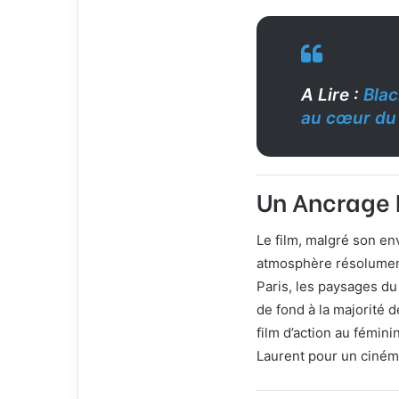
A Lire :
Blac
au cœur du 
Un Ancrage 
Le film, malgré son e
atmosphère résolument
Paris, les paysages du 
de fond à la majorité 
film d’action au fémini
Laurent pour un ciném