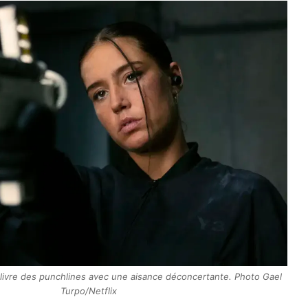
livre des punchlines avec une aisance déconcertante. Photo Gael
Turpo/Netflix