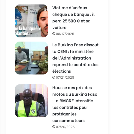
Victime d’un faux
chèque de banque : il
perd 25 500 € et sa
voiture
08/17/2025
Le Burkina Faso dissout
la CENI : le ministère
de l’Administration
reprend le contrôle des
élections
07/21/2025
Hausse des prix des
motos au Burkina Faso
: la BMCRF intensifie
les contrôles pour
protéger les
consommateurs
07/20/2025