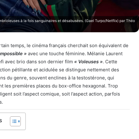
rioleuses à la fois sanguinaires et désabusées. (Gael Turpo/Netflix) par Théo
rtain temps, le cinéma français cherchait son équivalent de
 Impossible »
avec une touche féminine. Mélanie Laurent
fi avec brio dans son dernier film
« Voleuses »
. Cette
ction pétillante et acidulée se distingue nettement des
s du genre, souvent enclines à la testostérone, qui
t les premières places du box-office hexagonal. Trop
igent soit l’aspect comique, soit l’aspect action, parfois
s.
s