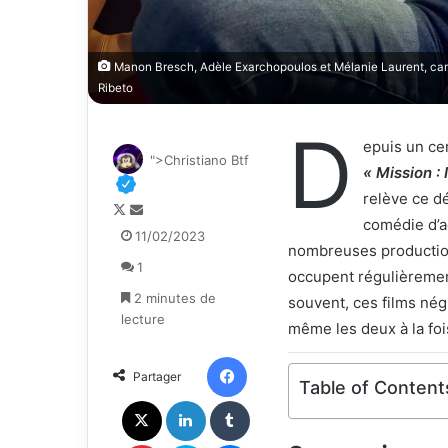
Manon Bresch, Adèle Exarchopoulos et Mélanie Laurent, camb
Ribeto
D
epuis un ce
">Christiano Btf
« Mission :
relève ce dé
F
E
comédie d’a
o
n
11/02/2023
nombreuses production
l
v
1
l
o
occupent régulièremen
o
y
2 minutes de
souvent, ces films négl
w
e
lecture
même les deux à la foi
o
r
n
u
Facebook
Partager
X
n
Table of Content
c
X
Linkedin
Tumblr
o
u
Pinterest
Skype
Messenger