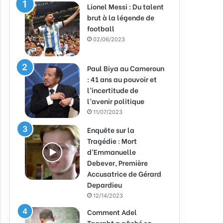
Lionel Messi : Du talent
brut à la légende de
football
02/06/2023
Paul Biya au Cameroun
: 41 ans au pouvoir et
l’incertitude de
l’avenir politique
11/07/2023
Enquête sur la
Tragédie : Mort
d’Emmanuelle
Debever, Première
Accusatrice de Gérard
Depardieu
12/14/2023
Comment Adel
Taarabt a gâché sa