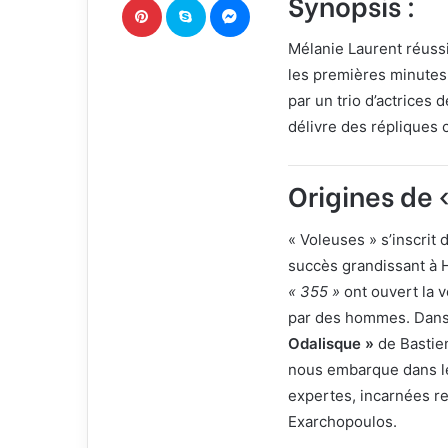
Synopsis :
r
r
Mélanie Laurent réussi
i
les premières minutes,
e
l
par un trio d’actrices 
délivre des répliques 
Origines de 
« Voleuses » s’inscrit
succès grandissant à
« 355 »
ont ouvert la 
par des hommes. Dans 
Odalisque »
de Bastien
nous embarque dans le
expertes, incarnées re
Exarchopoulos.