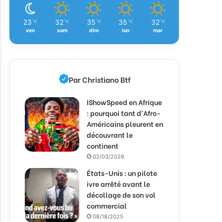
23
32
35
35
32
℃
℃
℃
℃
℃
ven
sam
dim
lun
mar
Par Christiano Btf
IShowSpeed en Afrique
: pourquoi tant d’Afro-
Américains pleurent en
découvrant le
continent
02/03/2026
États-Unis : un pilote
ivre arrêté avant le
décollage de son vol
commercial
08/18/2025