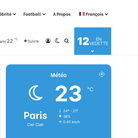
ébrité
Football
A Propos
Français
12
EN
℃
22
Connexion
Switch skin
Rechercher
Suivre
aris
VEDETTE
Météo
23
℃
Paris
24º - 21º
38%
0.45 km/h
Ciel Clair