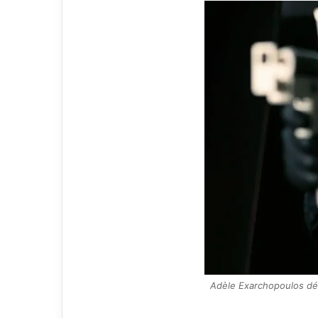
Adèle Exarchopoulos dé