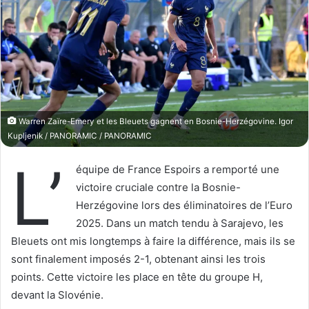
w
e
o
r
n
u
X
n
c
o
u
Warren Zaïre-Emery et les Bleuets gagnent en Bosnie-Herzégovine. Igor
r
Kupljenik / PANORAMIC / PANORAMIC
r
L’
i
équipe de France Espoirs a remporté une
e
victoire cruciale contre la Bosnie-
l
Herzégovine lors des éliminatoires de l’Euro
2025. Dans un match tendu à Sarajevo, les
Bleuets ont mis longtemps à faire la différence, mais ils se
sont finalement imposés 2-1, obtenant ainsi les trois
points. Cette victoire les place en tête du groupe H,
devant la Slovénie.