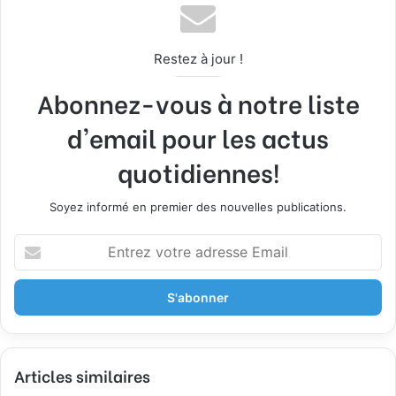
Restez à jour !
Abonnez-vous à notre liste
d'email pour les actus
quotidiennes!
Soyez informé en premier des nouvelles publications.
E
n
t
r
e
z
v
Articles similaires
o
t