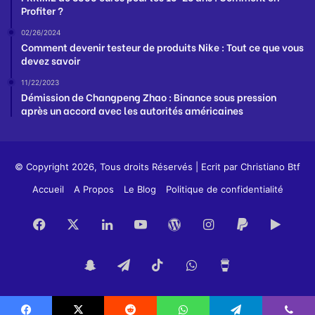
Profiter ?
02/26/2024
Comment devenir testeur de produits Nike : Tout ce que vous
devez savoir
11/22/2023
Démission de Changpeng Zhao : Binance sous pression
après un accord avec les autorités américaines
© Copyright 2026, Tous droits Réservés | Ecrit par
Christiano Btf
Accueil
A Propos
Le Blog
Politique de confidentialité
Facebook
X
Linkedin
YouTube
WordPress
Instagram
PayPal
Goog
Play
Snapchat
Telegram
TikTok
WhatsApp
Buy
Me