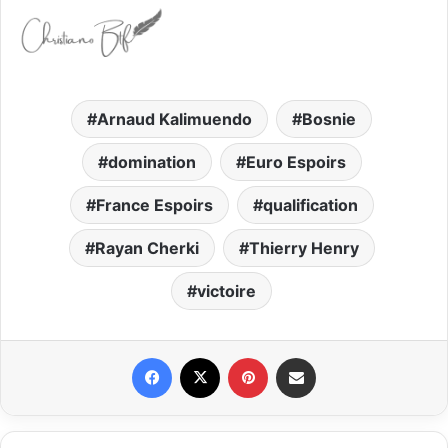
Arnaud Kalimuendo
Bosnie
domination
Euro Espoirs
France Espoirs
qualification
Rayan Cherki
Thierry Henry
victoire
Facebook
X
Pinterest
Partager par email