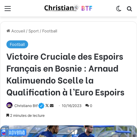
Menu
Switch
R
Accueil
/
Sport
/
Football
Football
Victoire Cruciale des Espoirs
Français en Bosnie : Arnaud
Kalimuendo Scelle la
Qualification à l’Euro Espoirs
Christiano Btf
F
E
10/16/2023
0
o
n
2 minutes de lecture
l
v
l
o
o
y