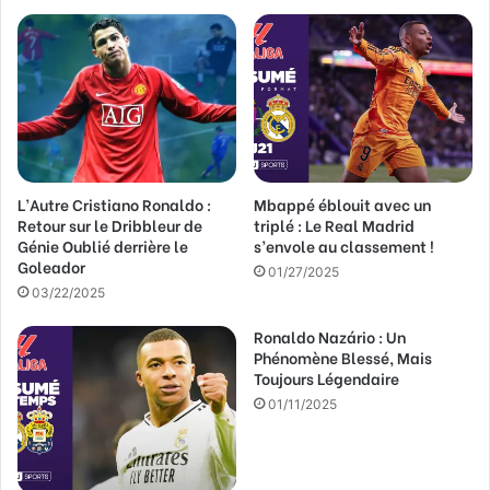
r
e
a
d
r
e
s
s
L’Autre Cristiano Ronaldo :
Mbappé éblouit avec un
e
Retour sur le Dribbleur de
triplé : Le Real Madrid
E
Génie Oublié derrière le
s’envole au classement !
m
Goleador
a
01/27/2025
03/22/2025
i
l
Ronaldo Nazário : Un
Phénomène Blessé, Mais
Toujours Légendaire
01/11/2025