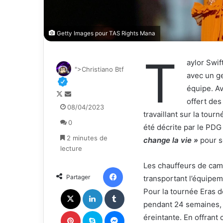
Getty Images pour TAS Rights Mana
T
aylor Swif
">Christiano Btf
avec un g
équipe. Av
F
E
offert de
o
n
08/04/2023
travaillant sur la tou
l
v
0
l
o
été décrite par le PD
o
y
2 minutes de
change la vie »
pour s
w
e
lecture
o
r
Les chauffeurs de cami
n
u
Facebook
Partager
transportant l’équipeme
X
n
c
X
Linkedin
Tumblr
Pour la tournée Eras de
o
pendant 24 semaines, c
u
Pinterest
Skype
Messenger
éreintante. En offran
r