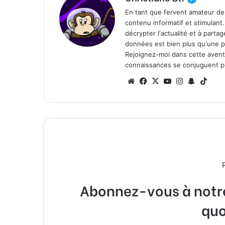
En tant que fervent amateur de
contenu informatif et stimulant
décrypter l'actualité et à part
données est bien plus qu'une p
Rejoignez-moi dans cette aventure
connaissances se conjuguent po
We
Fa
X
Yo
Ins
Sn
Tik
bsi
ce
uT
tag
ap
To
te
bo
ub
ra
ch
k
ok
e
m
at
Abonnez-vous à notre 
quo