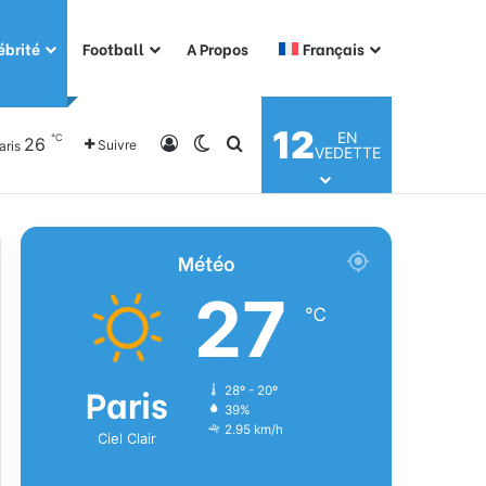
ébrité
Football
A Propos
Français
12
EN
℃
26
Connexion
Switch skin
Rechercher
Suivre
aris
VEDETTE
Météo
27
℃
Paris
28º - 20º
39%
2.95 km/h
Ciel Clair