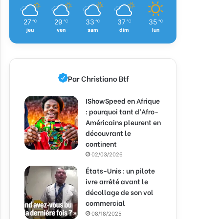
27
29
33
37
35
℃
℃
℃
℃
℃
jeu
ven
sam
dim
lun
Par Christiano Btf
IShowSpeed en Afrique
: pourquoi tant d’Afro-
Américains pleurent en
découvrant le
continent
02/03/2026
États-Unis : un pilote
ivre arrêté avant le
décollage de son vol
commercial
08/18/2025