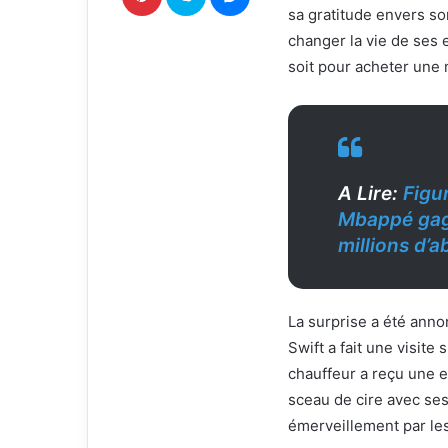
sa gratitude envers so
r
i
changer la vie de ses 
e
soit pour acheter une 
l
A Lire:
Figu
Mbappé gagn
millions d’
La surprise a été anno
Swift a fait une visit
chauffeur a reçu une 
sceau de cire avec ses 
émerveillement par les