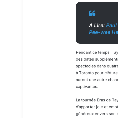
A Lire:
Paul
Pee-wee He
Pendant ce temps, Tayl
des dates supplémentai
spectacles dans quatre
à Toronto pour clôtur
auront une autre chanc
captivantes.
La tournée Eras de Ta
d’apporter joie et émo
généreux envers son é