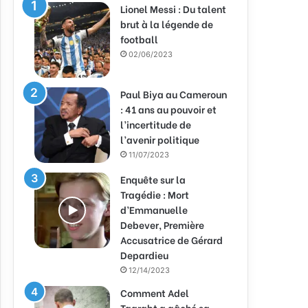
Lionel Messi : Du talent
brut à la légende de
football
02/06/2023
Paul Biya au Cameroun
: 41 ans au pouvoir et
l’incertitude de
l’avenir politique
11/07/2023
Enquête sur la
Tragédie : Mort
d’Emmanuelle
Debever, Première
Accusatrice de Gérard
Depardieu
12/14/2023
Comment Adel
Taarabt a gâché sa