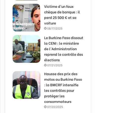
Victime d’un faux
chèque de banque : il
perd 25 500 € et sa
voiture
08/17/2025
Le Burkina Faso dissout
la CENI : le ministère
de l’Administration
reprend le contrôle des
élections
07/21/2025
Hausse des prix des
motos au Burkina Faso
: la BMCRF intensifie
les contrôles pour
protéger les
consommateurs
07/20/2025