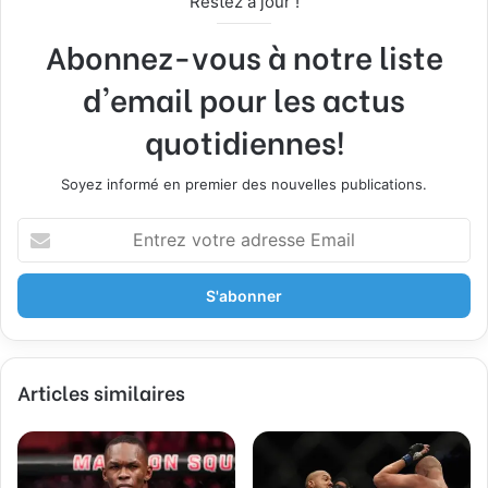
Restez à jour !
Abonnez-vous à notre liste
d'email pour les actus
quotidiennes!
Soyez informé en premier des nouvelles publications.
E
n
t
r
e
z
v
Articles similaires
o
t
r
e
a