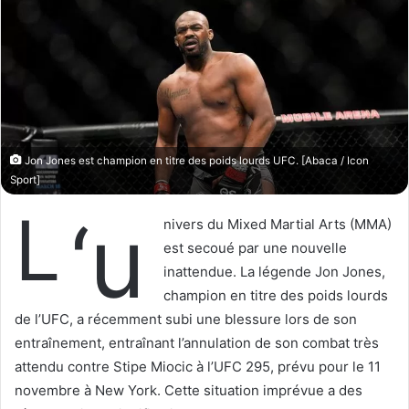
w
e
o
r
n
u
X
n
c
o
u
Jon Jones est champion en titre des poids lourds UFC. [Abaca / Icon
r
Sport]
r
L
‘u
i
nivers du Mixed Martial Arts (MMA)
e
est secoué par une nouvelle
l
inattendue. La légende Jon Jones,
champion en titre des poids lourds
de l’UFC, a récemment subi une blessure lors de son
entraînement, entraînant l’annulation de son combat très
attendu contre Stipe Miocic à l’UFC 295, prévu pour le 11
novembre à New York. Cette situation imprévue a des