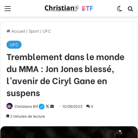
Menu
Switch
R
Accueil
/
Sport
/
UFC
UFC
Tremblement dans le monde
du MMA : Jon Jones blessé,
l’avenir de Ciryl Gane en
suspens
Christiano Btf
F
E
10/26/2023
0
o
n
2 minutes de lecture
l
v
l
o
o
y