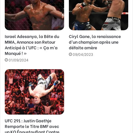
d
r
e
s
s
Israel Adesanya, la Bête du
Ciryl Gane, la renaissance
e
MMA, Annonce son Retour
d’un champion après une
E
Anticipé à l’UFC : « Ça m’a
défaite amère
m
Manqué ! »
a
09/04/2023
01/09/2024
i
l
UFC 291 : Justin Gaethje
Remporte le Titre BMF avec
un KO Époustouflant Contre