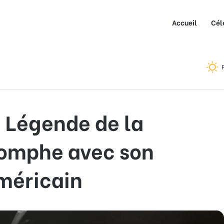
Accueil
Cél
gende de la Gymnastique Triomphe avec son Huitième Titre
a Légende de la
omphe avec son
méricain