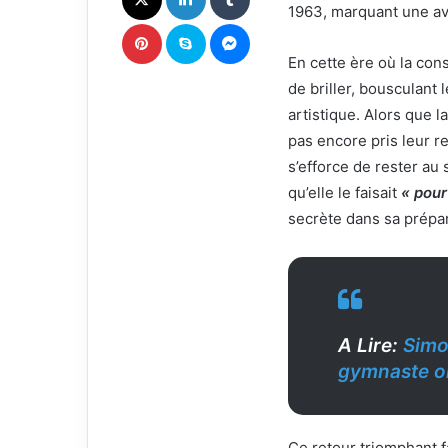
1963, marquant une ava
u
Pinterest
Skype
Messenger
r
En cette ère où la con
r
i
de briller, bousculant
e
artistique. Alors que l
l
pas encore pris leur r
s’efforce de rester au
qu’elle le faisait
« pour
secrète dans sa prépar
A Lire:
Simon
gymnaste o
Ce retour triomphant f