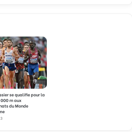
sier se qualifie pour la
5 000 m aux
nats du Monde
sme
23