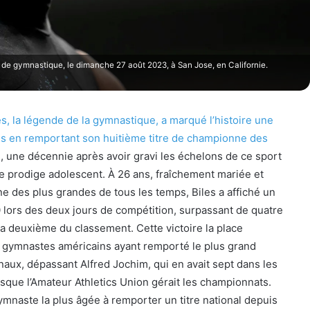
de gymnastique, le dimanche 27 août 2023, à San Jose, en Californie.
s, la légende de la gymnastique, a marqué l’histoire une
lus en remportant son huitième titre de championne des
s
, une décennie après avoir gravi les échelons de ce sport
e prodige adolescent. À 26 ans, fraîchement mariée et
 des plus grandes de tous les temps, Biles a affiché un
0 lors des deux jours de compétition, surpassant de quatre
la deuxième du classement. Cette victoire la place
 gymnastes américains ayant remporté le plus grand
naux, dépassant Alfred Jochim, qui en avait sept dans les
que l’Amateur Athletics Union gérait les championnats.
ymnaste la plus âgée à remporter un titre national depuis