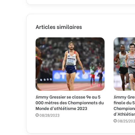
z
v
o
t
Articles similaires
r
e
a
d
r
e
s
s
e
E
m
Jimmy Gressier se classe 9e au 5
Jimmy Gres
a
000 mètres des Championnats du
finale du 
i
Monde d’athlétisme 2023
Champion
l
d’Athléti
08/28/2023
08/25/20