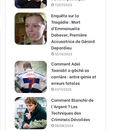
11/07/2023
Enquête sur la
Tragédie : Mort
d’Emmanuelle
Debever, Première
Accusatrice de Gérard
Depardieu
12/14/2023
Comment Adel
Taarabt a gâché sa
carrière : entre génie et
erreurs fatales
01/11/2025
Comment Blanchir de
l’Argent ? Les
Techniques des
Criminels Dévoilées
09/08/2024