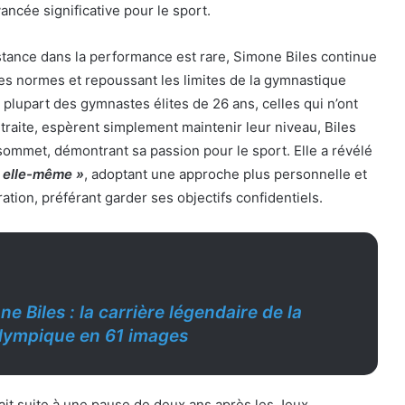
ncée significative pour le sport.
stance dans la performance est rare, Simone Biles continue
 les normes et repoussant les limites de la gymnastique
a plupart des gymnastes élites de 26 ans, celles qui n’ont
etraite, espèrent simplement maintenir leur niveau, Biles
 sommet, démontrant sa passion pour le sport. Elle a révélé
 elle-même »
, adoptant une approche plus personnelle et
ation, préférant garder ses objectifs confidentiels.
e Biles : la carrière légendaire de la
lympique en 61 images
ait suite à une pause de deux ans après les Jeux