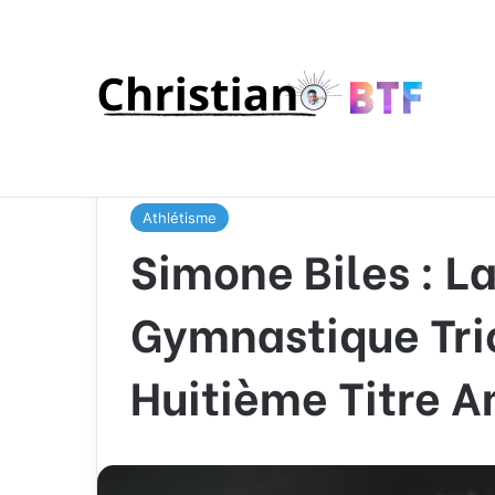
Accueil
/
Sport
/
Athlétisme
/
Simone Biles : La Lé
Américain
Athlétisme
Simone Biles : L
Gymnastique Tri
Huitième Titre A