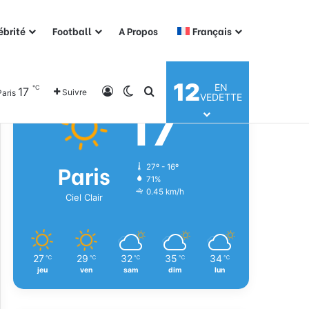
ébrité
Football
A Propos
Français
Météo
12
EN
℃
17
Connexion
Switch skin
Rechercher
Suivre
Paris
VEDETTE
17
℃
Paris
27º - 16º
71%
0.45 km/h
Ciel Clair
27
29
32
35
34
℃
℃
℃
℃
℃
jeu
ven
sam
dim
lun