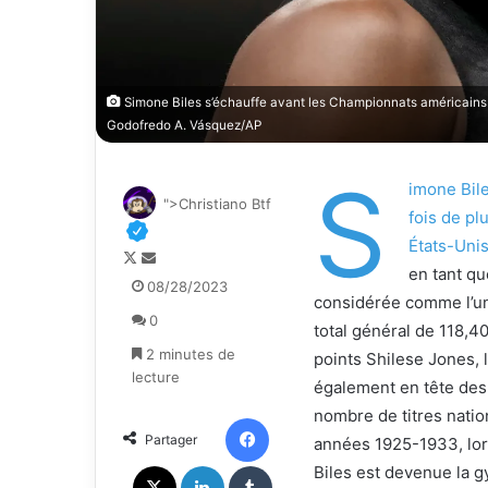
Simone Biles s’échauffe avant les Championnats américains 
Godofredo A. Vásquez/AP
S
imone Bile
">Christiano Btf
fois de p
États-Uni
F
E
en tant qu
o
n
08/28/2023
considérée comme l’une
l
v
0
l
o
total général de 118,4
o
y
2 minutes de
points Shilese Jones, 
w
e
lecture
également en tête des
o
r
nombre de titres natio
n
u
Facebook
Partager
X
n
années 1925-1933, lors
c
X
Linkedin
Tumblr
Biles est devenue la g
o