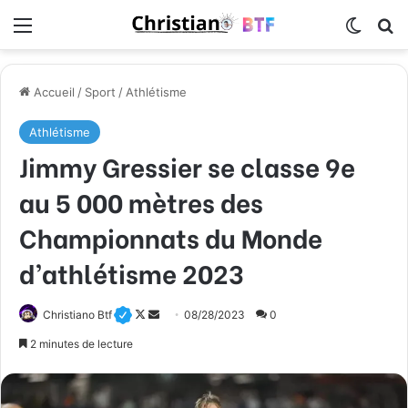
Menu
Switch
R
Accueil
/
Sport
/
Athlétisme
Athlétisme
Jimmy Gressier se classe 9e
au 5 000 mètres des
Championnats du Monde
d’athlétisme 2023
Christiano Btf
F
E
08/28/2023
0
o
n
2 minutes de lecture
l
v
l
o
o
y