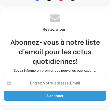
Restez à jour !
Abonnez-vous à notre liste
d'email pour les actus
quotidiennes!
Soyez informé en premier des nouvelles publications.
E
n
t
r
e
z