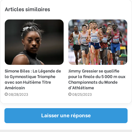
v
Articles similaires
o
t
r
e
a
d
r
e
s
s
Simone Biles : La Légende de
Jimmy Gressier se qualifie
e
la Gymnastique Triomphe
pour la finale du 5 000 m aux
E
avec son Huitième Titre
Championnats du Monde
m
Américain
d’Athlétisme
a
08/28/2023
08/25/2023
i
l
Laisser une réponse