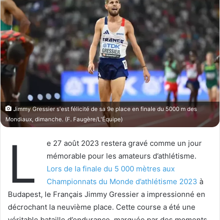
w
e
o
r
n
u
X
n
c
o
u
r
r
Jimmy Gressier s'est félicité de sa 9e place en finale du 5000 m des
i
Mondiaux, dimanche. (F. Faugère/L'Équipe)
e
L
l
e 27 août 2023 restera gravé comme un jour
mémorable pour les amateurs d’athlétisme.
Lors de la finale du 5 000 mètres aux
Championnats du Monde d’athlétisme 2023
à
Budapest, le Français Jimmy Gressier a impressionné en
décrochant la neuvième place. Cette course a été une
véritable bataille d’endurance, marquée par des moments