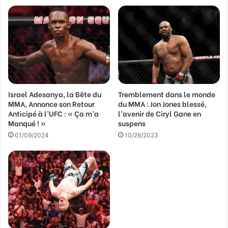
r
e
a
d
r
e
s
s
Israel Adesanya, la Bête du
Tremblement dans le monde
e
MMA, Annonce son Retour
du MMA : Jon Jones blessé,
E
Anticipé à l’UFC : « Ça m’a
l’avenir de Ciryl Gane en
m
Manqué ! »
suspens
a
01/09/2024
10/26/2023
i
l