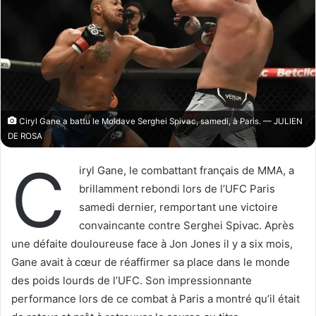
o
r
n
u
X
n
c
o
u
r
r
Ciryl Gane a battu le Moldave Serghei Spivac, samedi, à Paris. — JULIEN
DE ROSA
i
e
C
iryl Gane, le combattant français de MMA, a
l
brillamment rebondi lors de l’UFC Paris
samedi dernier, remportant une victoire
convaincante contre Serghei Spivac. Après
une défaite douloureuse face à Jon Jones il y a six mois,
Gane avait à cœur de réaffirmer sa place dans le monde
des poids lourds de l’UFC. Son impressionnante
performance lors de ce combat à Paris a montré qu’il était