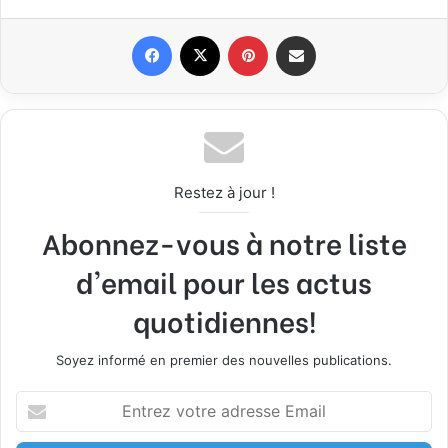
Facebook
X
Pinterest
Partager par email
Restez à jour !
Abonnez-vous à notre liste
d'email pour les actus
quotidiennes!
Soyez informé en premier des nouvelles publications.
E
n
t