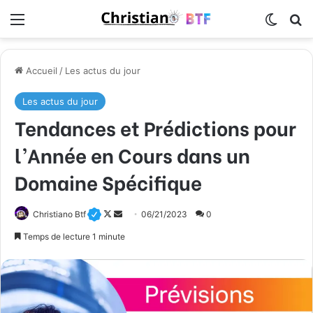
Menu
Switch
R
Accueil
/
Les actus du jour
Les actus du jour
Tendances et Prédictions pour
l’Année en Cours dans un
Domaine Spécifique
Christiano Btf
F
E
06/21/2023
0
o
n
Temps de lecture 1 minute
l
v
l
o
o
y
w
e