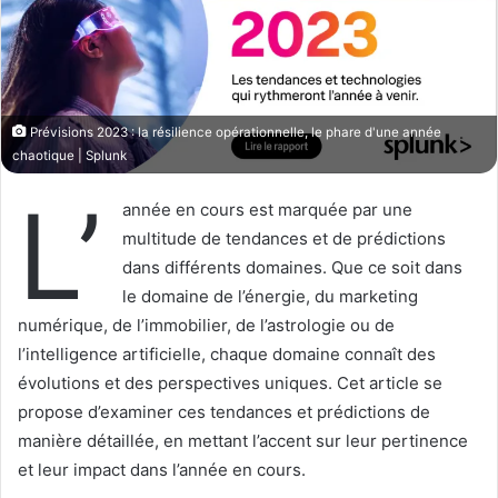
o
r
n
u
X
n
c
o
Prévisions 2023 : la résilience opérationnelle, le phare d'une année
u
chaotique | Splunk
r
r
L’
année en cours est marquée par une
i
multitude de tendances et de prédictions
e
dans différents domaines. Que ce soit dans
l
le domaine de l’énergie, du marketing
numérique, de l’immobilier, de l’astrologie ou de
l’intelligence artificielle, chaque domaine connaît des
évolutions et des perspectives uniques. Cet article se
propose d’examiner ces tendances et prédictions de
manière détaillée, en mettant l’accent sur leur pertinence
et leur impact dans l’année en cours.