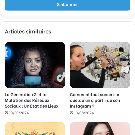
r
e
z
v
Articles similaires
o
t
r
e
a
d
r
e
s
s
La Génération Z et la
Comment tout savoir sur
e
Mutation des Réseaux
quelqu’un à partir de son
E
Sociaux : Un État des Lieux
Instagram ?
m
a
10/20/2024
10/08/2024
i
l