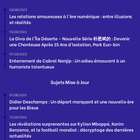
03/08/2023
Les relations amoureuses à l’ère numérique : entre illusions
et réalités
10/29/2023
La Diva de l’Île Déserte – Nouvelle Série 朴恩斌的 : Devenir
une Chanteuse Après 15 Ans d’Isolation, Park Eun-bin
07/28/2023
Enterrement de Cabrel Nanjip : Un adieu émouvant à un
humoriste talentueux
Sujets Mise à Jour
01/08/2025
Didier Deschamps : Un départ marquant et une nouvelle ère
pour les Bleus
12/29/2024
Les révélations surprenantes sur Kylian Mbappé, Karim
Benzema, et le football mondial : décryptage des dernières
actualités