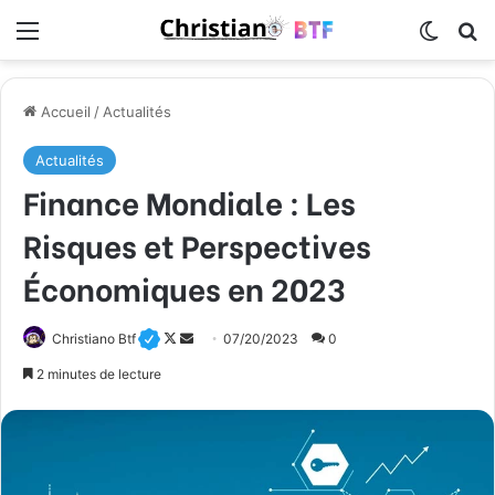
Menu
Switch
R
Accueil
/
Actualités
Actualités
Finance Mondiale : Les
Risques et Perspectives
Économiques en 2023
Christiano Btf
F
E
07/20/2023
0
o
n
2 minutes de lecture
l
v
l
o
o
y
w
e