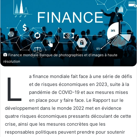
o
r
n
u
X
n
c
o
u
r
r
Finance mondiale Banque de photographies et d'images à haute
i
résolution
e
L
l
a finance mondiale fait face à une série de défis
et de risques économiques en 2023, suite à la
pandémie de COVID-19 et aux mesures mises
en place pour y faire face. Le Rapport sur le
développement dans le monde 2022 met en évidence
quatre risques économiques pressants découlant de cette
crise, ainsi que les mesures concrètes que les
responsables politiques peuvent prendre pour soutenir