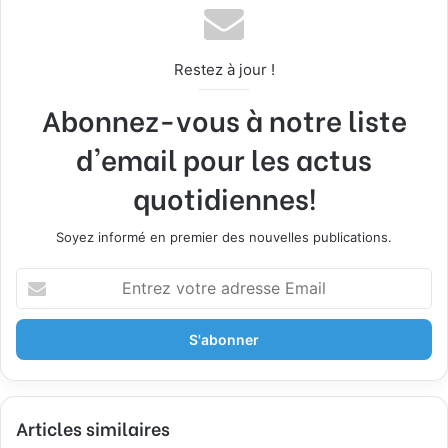
Restez à jour !
Abonnez-vous à notre liste
d'email pour les actus
quotidiennes!
Soyez informé en premier des nouvelles publications.
E
n
t
r
e
z
v
Articles similaires
o
t