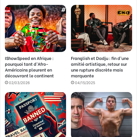
r
e
a
d
r
e
s
s
IShowSpeed en Afrique :
Franglish et Dadju : fin d’une
e
pourquoi tant d’Afro-
amitié artistique, retour sur
E
Américains pleurent en
une rupture discrète mais
m
découvrant le continent
marquante
a
02/03/2026
04/15/2025
i
l