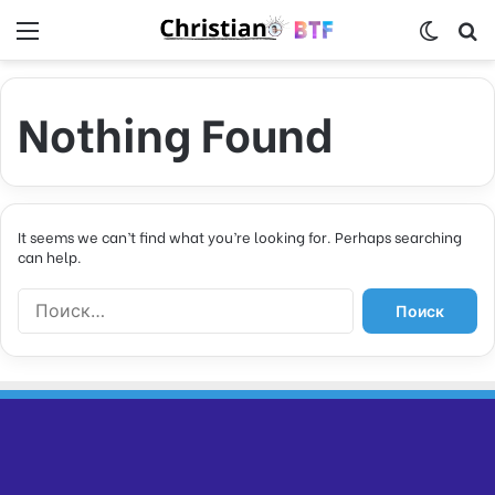
Menu
Switch
S
Nothing Found
It seems we can’t find what you’re looking for. Perhaps searching
can help.
Н
а
й
т
и
: