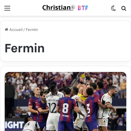
Menu
Switch
R
Accueil
/
Fermin
Fermin