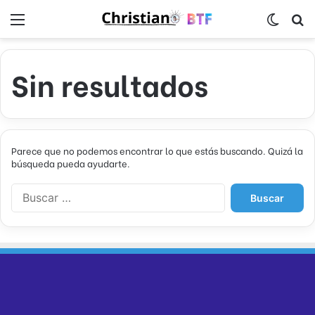
Menú
Switch
B
Sin resultados
Parece que no podemos encontrar lo que estás buscando. Quizá la
búsqueda pueda ayudarte.
B
u
s
c
a
r
: