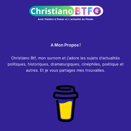
h
:
A Mon Propos !
Christiano Btf, mon surnom et j'adore les sujets d'actualités
politiques, historiques, dramaturgiques, cinéphiles, poétique et
autres. Et je vous partages mes trouvailles.