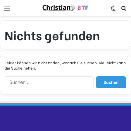
Menü
Skin u
S
Nichts gefunden
Leider können wir nicht finden, wonach Sie suchen. Vielleicht kann
die Suche helfen.
S
u
c
h
e
n
n
a
c