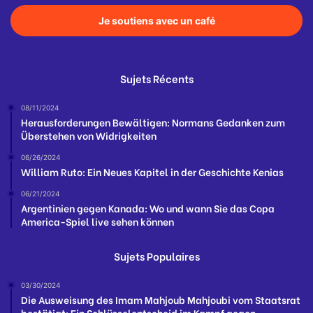
Je soutiens avec un café
Sujets Récents
08/11/2024
Herausforderungen Bewältigen: Normans Gedanken zum
Überstehen von Widrigkeiten
06/26/2024
William Ruto: Ein Neues Kapitel in der Geschichte Kenias
06/21/2024
Argentinien gegen Kanada: Wo und wann Sie das Copa
America-Spiel live sehen können
Sujets Populaires
03/30/2024
Die Ausweisung des Imam Mahjoub Mahjoubi vom Staatsrat
bestätigt: Ein Schlüsselentscheid im Kampf gegen