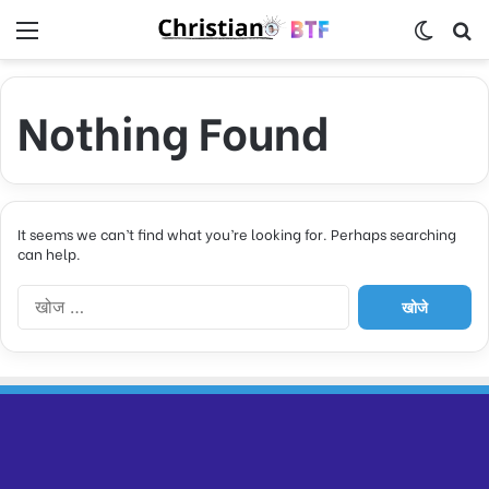
Menu
Switch
S
Nothing Found
It seems we can’t find what you’re looking for. Perhaps searching
can help.
नि
म्न
को
खो
जें
: