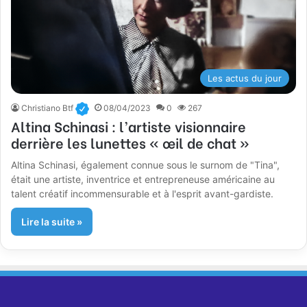
Les actus du jour
Christiano Btf
08/04/2023
0
267
Altina Schinasi : l’artiste visionnaire
derrière les lunettes « œil de chat »
Altina Schinasi, également connue sous le surnom de "Tina",
était une artiste, inventrice et entrepreneuse américaine au
talent créatif incommensurable et à l'esprit avant-gardiste.
Lire la suite »