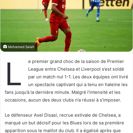
o
r
n
u
X
n
c
o
u
r
Mohamed Salah
r
L
i
e premier grand choc de la saison de Premier
e
League entre Chelsea et Liverpool s’est soldé
l
par un match nul 1-1. Les deux équipes ont livré
un spectacle captivant qui a tenu en haleine les
fans jusqu’à la dernière minute. Malgré l’intensité et les
occasions, aucun des deux clubs n’a réussi à s’imposer.
Le défenseur Axel Disasi, recrue estivale de Chelsea, a
marqué un but décisif pour les Blues lors de sa première
apparition sous le maillot du club. Il a égalisé après que