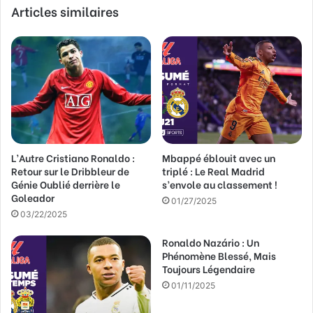
Articles similaires
o
t
r
e
a
d
r
e
s
s
L’Autre Cristiano Ronaldo :
Mbappé éblouit avec un
e
Retour sur le Dribbleur de
triplé : Le Real Madrid
E
Génie Oublié derrière le
s’envole au classement !
m
Goleador
a
01/27/2025
03/22/2025
i
l
Ronaldo Nazário : Un
Phénomène Blessé, Mais
Toujours Légendaire
01/11/2025