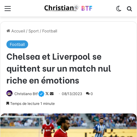
Menu
Switch
R
Accueil
/
Sport
/
Football
Football
Chelsea et Liverpool se
quittent sur un match nul
riche en émotions
Christiano Btf
F
E
08/13/2023
0
o
n
Temps de lecture 1 minute
l
v
l
o
o
y
w
e