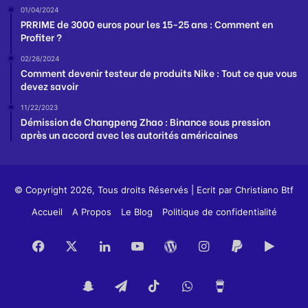
01/04/2024
PRRIME de 3000 euros pour les 15-25 ans : Comment en
Profiter ?
02/26/2024
Comment devenir testeur de produits Nike : Tout ce que vous
devez savoir
11/22/2023
Démission de Changpeng Zhao : Binance sous pression
après un accord avec les autorités américaines
© Copyright 2026, Tous droits Réservés | Ecrit par
Christiano Btf
Accueil
A Propos
Le Blog
Politique de confidentialité
Facebook
X
Linkedin
YouTube
WordPress
Instagram
PayPal
Goog
Play
Snapchat
Telegram
TikTok
WhatsApp
Buy