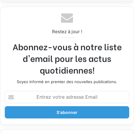
Restez à jour !
Abonnez-vous à notre liste
d'email pour les actus
quotidiennes!
Soyez informé en premier des nouvelles publications.
E
n
t
r
e
z
v