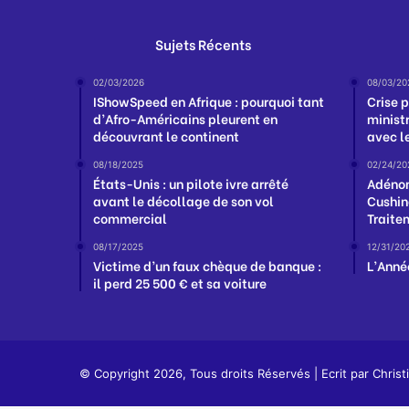
Sujets Récents
02/03/2026
08/03/20
IShowSpeed en Afrique : pourquoi tant
Crise p
d’Afro-Américains pleurent en
minist
découvrant le continent
avec l
08/18/2025
02/24/20
États-Unis : un pilote ivre arrêté
Adénom
avant le décollage de son vol
Cushin
commercial
Traite
08/17/2025
12/31/20
Victime d’un faux chèque de banque :
L’Anné
il perd 25 500 € et sa voiture
© Copyright 2026, Tous droits Réservés | Ecrit par
Christ