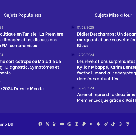
Sujets Populaires
Sujets Mise à Jour
23
01/08/2025
olitique en Tunisie : La Première
Didier Deschamps : Un dépar
re limogée et les discussions
marquant et une nouvelle ère
e FMI compromises
Bleus
24
12/29/2024
e corticotrope ou Maladie de
Les révélations surprenantes
g : Diagnostic, Symptômes et
Kylian Mbappé, Karim Benzem
ments
football mondial : décrypta
dernières actualités
23
e 2024 Dans le Monde
12/28/2024
Arsenal reprend la deuxième
Premier League grâce à Kai 
iano Btf
Facebook
X
Linkedin
YouTube
WordPress
Instagram
PayPal
Google
Snapchat
Telegram
TikTok
Whats
Bu
Play
Me