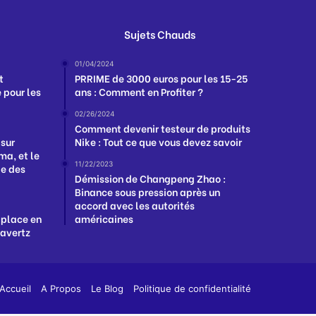
Sujets Chauds
01/04/2024
t
PRRIME de 3000 euros pour les 15-25
 pour les
ans : Comment en Profiter ?
02/26/2024
Comment devenir testeur de produits
 sur
Nike : Tout ce que vous devez savoir
a, et le
11/22/2023
ge des
Démission de Changpeng Zhao :
Binance sous pression après un
accord avec les autorités
 place en
américaines
Havertz
App
y
Accueil
A Propos
Le Blog
Politique de confidentialité