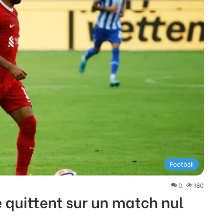
Football
0
180
e quittent sur un match nul