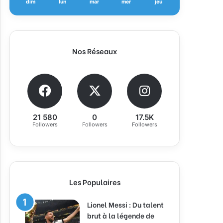
dim
lun
mar
mer
jeu
Nos Réseaux
21 580
0
17.5K
Followers
Followers
Followers
Les Populaires
Lionel Messi : Du talent
brut à la légende de