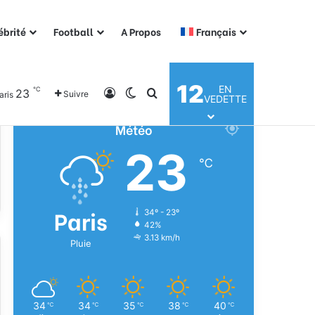
ébrité
Football
A Propos
Français
12
EN
℃
23
Connexion
Switch skin
Rechercher
Suivre
aris
VEDETTE
Météo
23
℃
Paris
34º - 23º
42%
3.13 km/h
Pluie
34
34
35
38
40
℃
℃
℃
℃
℃