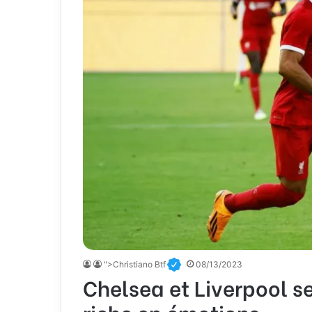
">Christiano Btf
08/13/2023
Chelsea et Liverpool s
riche en émotions