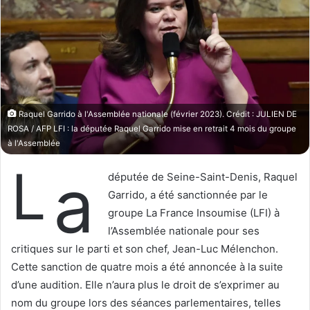
o
r
n
u
X
n
c
o
u
r
Raquel Garrido à l'Assemblée nationale (février 2023). Crédit : JULIEN DE
r
ROSA / AFP LFI : la députée Raquel Garrido mise en retrait 4 mois du groupe
i
à l'Assemblée
e
L
a
l
députée de Seine-Saint-Denis, Raquel
Garrido, a été sanctionnée par le
groupe La France Insoumise (LFI) à
l’Assemblée nationale pour ses
critiques sur le parti et son chef, Jean-Luc Mélenchon.
Cette sanction de quatre mois a été annoncée à la suite
d’une audition. Elle n’aura plus le droit de s’exprimer au
nom du groupe lors des séances parlementaires, telles