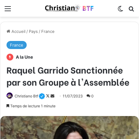
Menu
Switch
R
Accueil
/
Pays
/
France
France
A la Une
Raquel Garrido Sanctionnée
par son Groupe à l'Assemblée
Christiano Btf
F
E
11/07/2023
0
o
n
Temps de lecture 1 minute
l
v
l
o
o
y
w
e