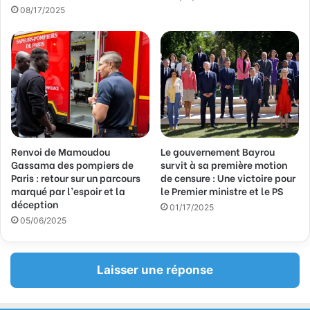
a
08/17/2025
i
l
Renvoi de Mamoudou
Le gouvernement Bayrou
Gassama des pompiers de
survit à sa première motion
Paris : retour sur un parcours
de censure : Une victoire pour
marqué par l’espoir et la
le Premier ministre et le PS
déception
01/17/2025
05/06/2025
Laisser une réponse