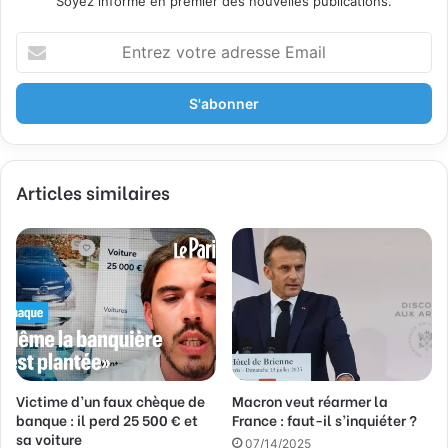
Soyez informé en premier des nouvelles publications.
E
n
t
r
e
z
v
Articles similaires
o
t
r
e
a
d
r
e
s
s
Victime d’un faux chèque de
Macron veut réarmer la
e
banque : il perd 25 500 € et
France : faut-il s’inquiéter ?
E
sa voiture
m
07/14/2025