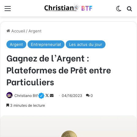
Menu
Switch
R
Accueil
/
Argent
Argent
Entrepreneuriat
Les actus du jour
Gagnez de l’Argent :
Plateformes de Prêt entre
Particuliers
Follow
Envoyer
Christiano Btf
04/16/2023
0
on
un
3 minutes de lecture
X
courriel