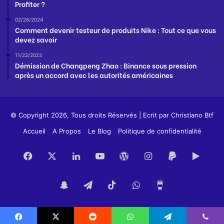
Profiter ?
02/26/2024
Comment devenir testeur de produits Nike : Tout ce que vous
devez savoir
11/22/2023
Démission de Changpeng Zhao : Binance sous pression
après un accord avec les autorités américaines
© Copyright 2026, Tous droits Réservés | Ecrit par
Christiano Btf
Accueil
A Propos
Le Blog
Politique de confidentialité
Facebook
X
Linkedin
YouTube
WordPress
Instagram
PayPal
Googl
Play
Snapchat
Telegram
TikTok
WhatsApp
Buy
Me