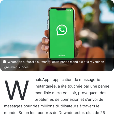
l
o
o
y
w
e
o
r
n
u
X
n
c
o
u
r
,WhatsApp a réussi à surmonter cette panne mondiale et à revenir en
r
ligne avec succès
i
e
W
hatsApp, l’application de messagerie
l
instantanée, a été touchée par une panne
mondiale mercredi soir, provoquant des
problèmes de connexion et d’envoi de
messages pour des millions d’utilisateurs à travers le
monde. Selon les rapports de Downdetector, plus de 26