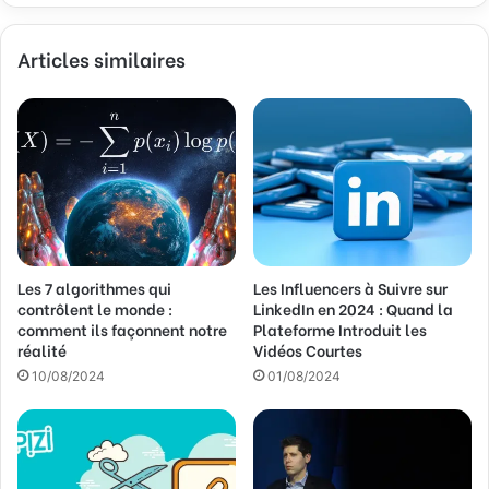
z
v
Articles similaires
o
t
r
e
a
d
r
e
s
s
Les 7 algorithmes qui
Les Influencers à Suivre sur
e
contrôlent le monde :
LinkedIn en 2024 : Quand la
E
comment ils façonnent notre
Plateforme Introduit les
m
réalité
Vidéos Courtes
a
10/08/2024
01/08/2024
i
l