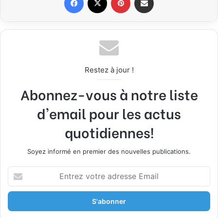
Restez à jour !
Abonnez-vous à notre liste
d'email pour les actus
quotidiennes!
Soyez informé en premier des nouvelles publications.
E
n
t
r
e