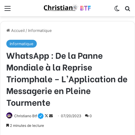
Menu
Switch
R
Accueil
/
Informatique
Informatique
WhatsApp : De la Panne
Mondiale à la Reprise
Triomphale – L’Application de
Messagerie en Pleine
Tourmente
Christiano Btf
F
E
07/20/2023
0
o
n
2 minutes de lecture
l
v