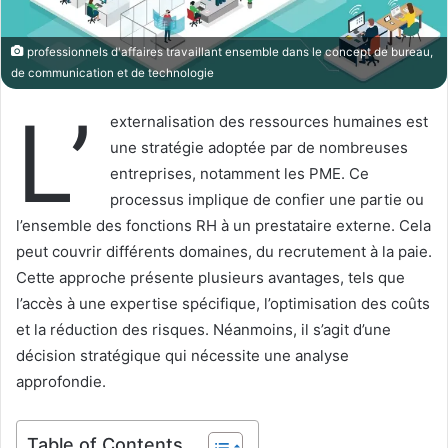
X
n
c
professionnels d'affaires travaillant ensemble dans le concept de bureau,
o
de communication et de technologie
u
L’
r
externalisation des ressources humaines est
r
une stratégie adoptée par de nombreuses
i
entreprises, notamment les PME. Ce
e
processus implique de confier une partie ou
l
l’ensemble des fonctions RH à un prestataire externe. Cela
peut couvrir différents domaines, du recrutement à la paie.
Cette approche présente plusieurs avantages, tels que
l’accès à une expertise spécifique, l’optimisation des coûts
et la réduction des risques. Néanmoins, il s’agit d’une
décision stratégique qui nécessite une analyse
approfondie.
Table of Contents