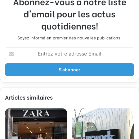
Abonnez-vous à notre liste
d'email pour les actus
quotidiennes!
Soyez informé en premier des nouvelles publications.
E
n
t
r
e
z
v
Articles similaires
o
t
r
e
a
d
r