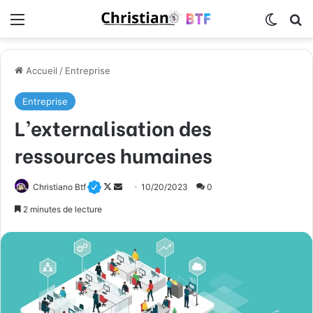
Menu
Switch
R
Accueil
/
Entreprise
Entreprise
L’externalisation des
ressources humaines
Christiano Btf
F
E
10/20/2023
0
o
n
2 minutes de lecture
l
v
l
o
o
y
w
e
o
r
n
u