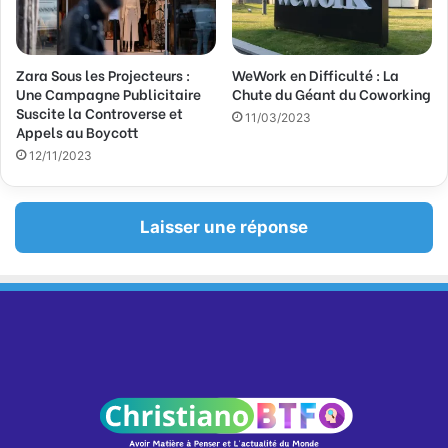
e
s
s
Zara Sous les Projecteurs :
WeWork en Difficulté : La
e
Une Campagne Publicitaire
Chute du Géant du Coworking
E
Suscite la Controverse et
m
11/03/2023
Appels au Boycott
a
12/11/2023
i
l
Laisser une réponse