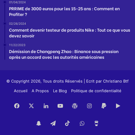
01/04/2024
PRRIME de 3000 euros pour les 15-25 ans : Comment en
Profiter ?
02/26/2024
Comment devenir testeur de produits Nike : Tout ce que vous
devez savoir
11/22/2023
Démission de Changpeng Zhao : Binance sous pression
après un accord avec les autorités américaines
© Copyright 2026, Tous droits Réservés | Ecrit par
Christiano Btf
Accueil
A Propos
Le Blog
Politique de confidentialité
Facebook
X
Linkedin
YouTube
WordPress
Instagram
PayPal
Goog
Play
Snapchat
Telegram
TikTok
WhatsApp
Buy