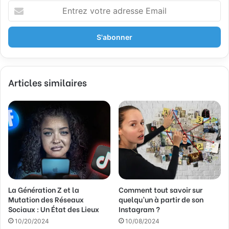
E
n
t
r
e
z
v
Articles similaires
o
t
r
e
a
d
r
e
s
s
La Génération Z et la
Comment tout savoir sur
e
Mutation des Réseaux
quelqu’un à partir de son
E
Sociaux : Un État des Lieux
Instagram ?
m
a
10/20/2024
10/08/2024