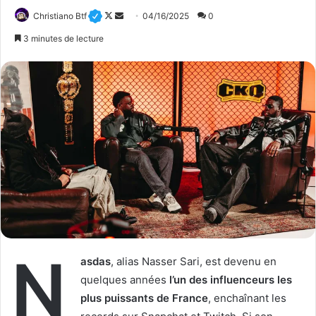
Christiano Btf
F
E
04/16/2025
0
o
n
3 minutes de lecture
l
v
l
o
o
y
w
e
o
r
n
u
X
n
c
o
u
r
r
N
i
asdas
, alias Nasser Sari, est devenu en
e
quelques années
l’un des influenceurs les
l
plus puissants de France
, enchaînant les