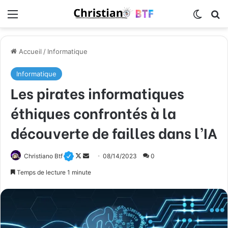
Menu
Switch
R
Accueil
/
Informatique
Informatique
Les pirates informatiques
éthiques confrontés à la
découverte de failles dans l’IA
Christiano Btf
F
E
08/14/2023
0
o
n
Temps de lecture 1 minute
l
v
l
o
o
y
w
e