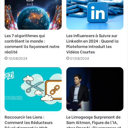
d
r
e
s
s
Les 7 algorithmes qui
Les Influencers à Suivre sur
e
contrôlent le monde :
LinkedIn en 2024 : Quand la
E
comment ils façonnent notre
Plateforme Introduit les
m
réalité
Vidéos Courtes
a
10/08/2024
01/08/2024
i
l
Raccourcir les Liens :
Le Limogeage Surprenant de
Comment les Réducteurs
Sam Altman, Figure de l’IA,
Révolutionnent le Web
chez OpenAI : Divergences et