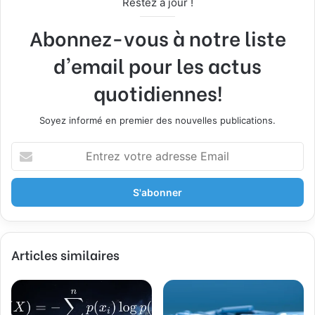
Restez à jour !
Abonnez-vous à notre liste
d'email pour les actus
quotidiennes!
Soyez informé en premier des nouvelles publications.
E
n
t
r
e
z
v
Articles similaires
o
t
r
e
a