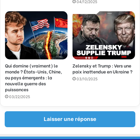
04/12/2025
i
l
Qui domine (vraiment) le
Zelensky et Trump : Vers une
monde ? États-Unis, Chine,
paix inattendue en Ukraine ?
ou pays émergents : la
03/10/2025
nouvelle guerre des
puissances
03/22/2025
Laisser une réponse