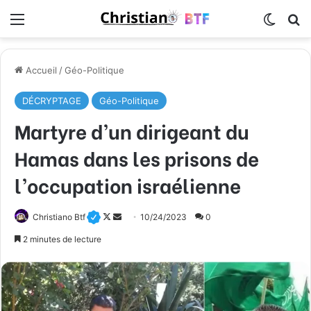
Menu
Switch
R
Accueil
/
Géo-Politique
DÉCRYPTAGE
Géo-Politique
Martyre d’un dirigeant du
Hamas dans les prisons de
l’occupation israélienne
Christiano Btf
F
E
10/24/2023
0
o
n
2 minutes de lecture
l
v
l
o
o
y
w
e