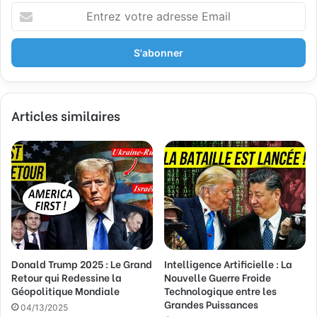
E
n
t
r
e
z
v
Articles similaires
o
t
r
e
a
d
r
e
s
s
Donald Trump 2025 : Le Grand
Intelligence Artificielle : La
e
Retour qui Redessine la
Nouvelle Guerre Froide
E
Géopolitique Mondiale
Technologique entre les
m
Grandes Puissances
a
04/13/2025