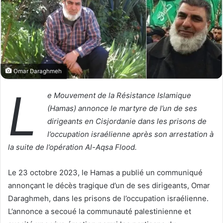
o
r
n
u
X
n
c
o
u
Omar Daraghmeh
r
r
L
e Mouvement de la Résistance Islamique
i
(Hamas) annonce le martyre de l’un de ses
e
dirigeants en Cisjordanie dans les prisons de
l
l’occupation israélienne après son arrestation à
la suite de l’opération Al-Aqsa Flood.
Le 23 octobre 2023, le Hamas a publié un communiqué
annonçant le décès tragique d’un de ses dirigeants, Omar
Daraghmeh, dans les prisons de l’occupation israélienne.
L’annonce a secoué la communauté palestinienne et