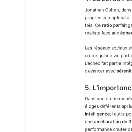
Jonathan Cohen, dans
progression optimale, i
fois. Ce
ratio
parfait g
réaliste face aux
éche
Les réseaux sociaux et
croire qu’une vie parfa
L’échec fait partie in
d’avancer avec
séréni
5. L’importanc
Dans une étude mené
éloges différents après
intelligence
, l’autre p
une
amélioration de 
performance chuter d