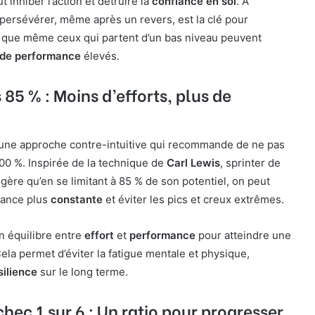
t inhiber l’action et détruire la
confiance en soi
. À
à persévérer, même après un revers, est la clé pour
si que même ceux qui partent d’un bas niveau peuvent
 de performance
élevés.
 85 % : Moins d’efforts, plus de
une approche contre-intuitive qui recommande de ne pas
00 %. Inspirée de la technique de
Carl Lewis
, sprinter de
gère qu’en se limitant à 85 % de son potentiel, on peut
mance plus
constante
et éviter les pics et creux extrêmes.
un équilibre entre
effort
et
performance
pour atteindre une
Cela permet d’éviter la fatigue mentale et physique,
silience
sur le long terme.
échec 1 sur 6 : Un ratio pour progresser