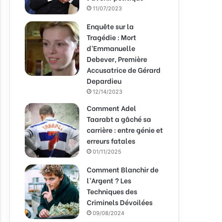
11/07/2023
Enquête sur la
Tragédie : Mort
d’Emmanuelle
Debever, Première
Accusatrice de Gérard
Depardieu
12/14/2023
Comment Adel
Taarabt a gâché sa
carrière : entre génie et
erreurs fatales
01/11/2025
Comment Blanchir de
l’Argent ? Les
Techniques des
Criminels Dévoilées
09/08/2024