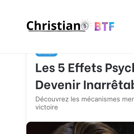
Accueil
/
Blogging
/
Lifestyle
/
Les 5 Effets Psychol
Lifestyle
Les 5 Effets Psy
Devenir Inarrêta
Découvrez les mécanismes ment
victoire