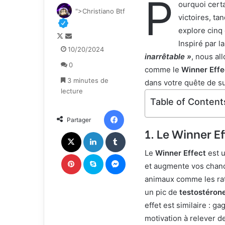
P
ourquoi cert
">Christiano Btf
victoires, ta
explore cinq
F
E
Inspiré par l
o
n
10/20/2024
inarrêtable »
, nous a
l
v
0
l
o
comme le
Winner Effe
o
y
3 minutes de
dans votre quête de s
w
e
lecture
o
r
Table of Content
n
u
Facebook
Partager
X
n
1. Le Winner Ef
c
X
Linkedin
Tumblr
o
u
Le
Winner Effect
est 
Pinterest
Skype
Messenger
r
et augmente vos chance
r
animaux comme les rats
i
un pic de
testostéron
e
effet est similaire : g
l
motivation à relever d