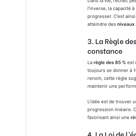
Dans la vie, l’échec peu
l’inverse, la capacité 
progresser. C’est ain
atteindre des
niveaux
3. La Règle des
constance
La
règle des 85 %
est 
toujours se donner à 1
renom, cette règle sug
maintenir une perfor
L’idée est de trouver 
progression linéaire. 
favorisant ainsi une
ré
4. La Loi de l’