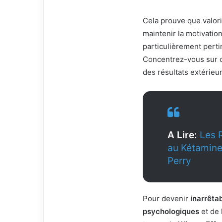
Cela prouve que valoris
maintenir la motivati
particulièrement perti
Concentrez-vous sur ce
des résultats extérieur
A Lire:
Les 
au Kétamine
Perry
Pour devenir
inarrêta
psychologiques
et de 