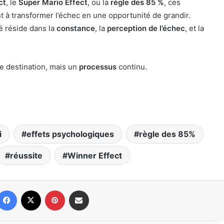
ct
, le
Super Mario Effect
, ou la
règle des 85 %
, ces
t à transformer l’échec en une opportunité de grandir.
lé réside dans la
constance
, la
perception de l’échec
, et la
e destination, mais un
processus
continu.
i
effets psychologiques
règle des 85%
réussite
Winner Effect
Facebook
X
Pinterest
Partager par email