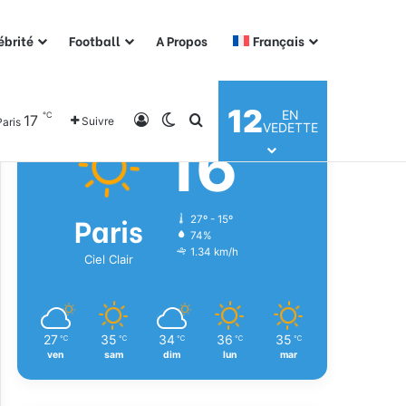
ébrité
Football
A Propos
Français
Météo
12
EN
℃
17
Connexion
Switch skin
Rechercher
Suivre
Paris
VEDETTE
16
℃
Paris
27º - 15º
74%
1.34 km/h
Ciel Clair
27
35
34
36
35
℃
℃
℃
℃
℃
ven
sam
dim
lun
mar