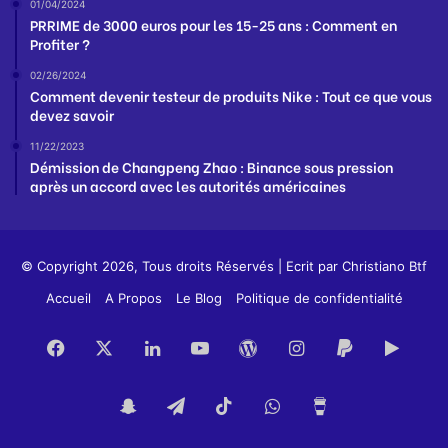
01/04/2024
PRRIME de 3000 euros pour les 15-25 ans : Comment en
Profiter ?
02/26/2024
Comment devenir testeur de produits Nike : Tout ce que vous
devez savoir
11/22/2023
Démission de Changpeng Zhao : Binance sous pression
après un accord avec les autorités américaines
© Copyright 2026, Tous droits Réservés | Ecrit par
Christiano Btf
Accueil
A Propos
Le Blog
Politique de confidentialité
Facebook
X
Linkedin
YouTube
WordPress
Instagram
PayPal
Goog
Play
Snapchat
Telegram
TikTok
WhatsApp
Buy