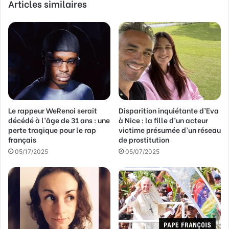
Articles similaires
o
t
r
e
a
d
r
e
s
s
Le rappeur WeRenoi serait
Disparition inquiétante d’Eva
e
décédé à l’âge de 31 ans : une
à Nice : la fille d’un acteur
E
perte tragique pour le rap
victime présumée d’un réseau
m
français
de prostitution
a
05/17/2025
05/07/2025
i
l