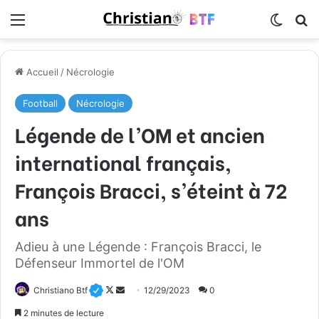
Menu
Switch
R
Accueil
/
Nécrologie
Football
Nécrologie
Légende de l’OM et ancien
international français,
François Bracci, s’éteint à 72
ans
Adieu à une Légende : François Bracci, le
Défenseur Immortel de l'OM
Christiano Btf
F
E
12/29/2023
0
o
n
2 minutes de lecture