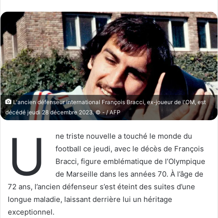
l
v
l
o
o
y
w
e
o
r
n
u
X
n
c
o
L'ancien défenseur international François Bracci, ex-joueur de l'OM, est
u
décédé jeudi 28 décembre 2023. © - / AFP
r
U
r
ne triste nouvelle a touché le monde du
i
football ce jeudi, avec le décès de François
e
Bracci, figure emblématique de l’Olympique
l
de Marseille dans les années 70. À l’âge de
72 ans, l’ancien défenseur s’est éteint des suites d’une
longue maladie, laissant derrière lui un héritage
exceptionnel.