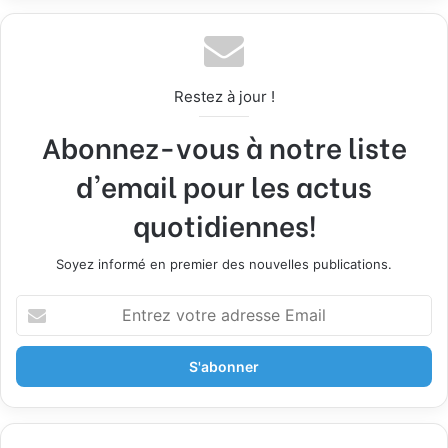
Restez à jour !
Abonnez-vous à notre liste
d'email pour les actus
quotidiennes!
Soyez informé en premier des nouvelles publications.
E
n
t
r
e
z
v