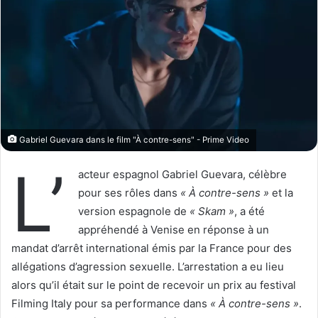
w
e
o
r
n
u
X
n
c
o
u
r
Gabriel Guevara dans le film "À contre-sens" - Prime Video
r
L’
i
acteur espagnol Gabriel Guevara, célèbre
e
pour ses rôles dans
« À contre-sens »
et la
l
version espagnole de
« Skam »
, a été
appréhendé à Venise en réponse à un
mandat d’arrêt international émis par la France pour des
allégations d’agression sexuelle. L’arrestation a eu lieu
alors qu’il était sur le point de recevoir un prix au festival
Filming Italy pour sa performance dans
« À contre-sens »
.