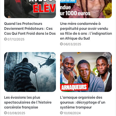
r
e
s
s
Quand les Protecteurs
Une mère condamnée à
e
Deviennent Prédateurs : Ces
perpétuité pour avoir vendu
E
Cas Qui Font Froid dans le Dos
sa fille de 6 ans : l’indignation
m
en Afrique du Sud
a
07/12/2025
06/03/2025
i
l
Les évasions les plus
L’arnaque organisée des
spectaculaires de l’histoire
gourous : décryptage d’un
carcérale française
système trompeur
03/08/2025
10/06/2024