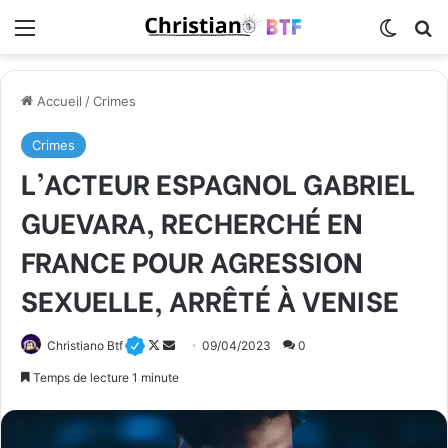
Menu
Switch
R
Accueil
/
Crimes
Crimes
L’ACTEUR ESPAGNOL GABRIEL
GUEVARA, RECHERCHÉ EN
FRANCE POUR AGRESSION
SEXUELLE, ARRÊTÉ À VENISE
Christiano Btf
F
E
09/04/2023
0
o
n
Temps de lecture 1 minute
l
v
l
o
o
y