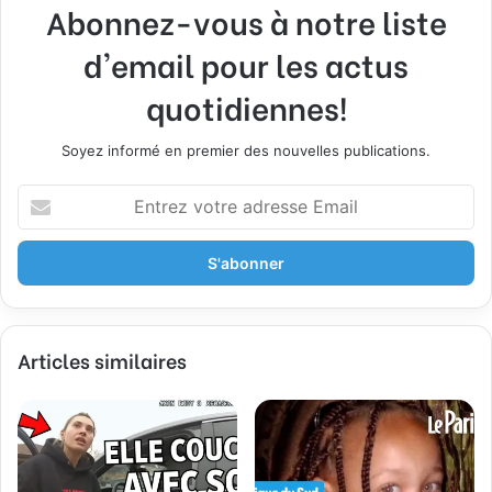
Abonnez-vous à notre liste
d'email pour les actus
quotidiennes!
Soyez informé en premier des nouvelles publications.
E
n
t
r
e
z
v
Articles similaires
o
t
r
e
a
d