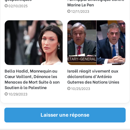
a
Marine Le Pen
02/10/2025
i
12/11/2023
l
Bella Hadid, Mannequin au
Israël réagit vivement aux
Cœur Vaillant, Dénonce les
déclarations d’António
Menaces de Mort Suite à son
Guterres des Nations Unies
Soutien à la Palestine
10/25/2023
10/29/2023
Laisser une réponse