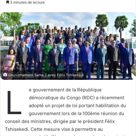
3 minutes de lecture
l
v
l
o
o
y
w
e
o
r
n
u
X
n
c
o
u
Gouvernement Sama 2 avec Félix Tshisekedi
r
L
r
e gouvernement de la République
i
démocratique du Congo (RDC) a récemment
e
adopté un projet de loi portant habilitation du
l
gouvernement lors de la 100ème réunion du
conseil des ministres, dirigée par le président Félix
Tshisekedi. Cette mesure vise à permettre au