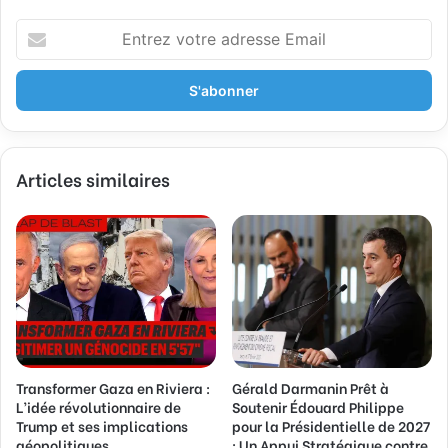
E
n
t
r
e
z
v
Articles similaires
o
t
r
e
a
d
r
e
s
s
Transformer Gaza en Riviera :
Gérald Darmanin Prêt à
e
L’idée révolutionnaire de
Soutenir Édouard Philippe
E
Trump et ses implications
pour la Présidentielle de 2027
m
géopolitiques
: Un Appui Stratégique contre