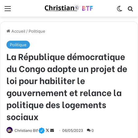
Menu
Switch
R
Accueil
/
Politique
Politique
La République démocratique
du Congo adopte un projet de
loi pour habiliter le
gouvernement et relance la
politique des logements
sociaux
Christiano Btf
F
E
06/05/2023
0
o
n