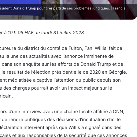
ésident Donald Trump pour tirer parti de ses problèmes juridiques. | Francis
ur à 10 h 05 HAE, le lundi 31 juillet 2023
cureure du district du comté de Fulton, Fani Willis, fait de
u la une des actualités avec l’annonce imminente de
n dans son enquête sur les efforts de Donald Trump et de
 le résultat de l’élection présidentielle de 2020 en Géorgie.
t médiatisée a captivé l’attention du public depuis son
e des charges pourrait avoir un impact majeur sur le
icain.
 lors d’une interview avec une chaîne locale affiliée à CNN,
 de rendre publiques des décisions d’inculpation d’ici le
éclaration intervient après que Willis a signalé dans des
locales et aux responsables de la sécurité que ces annonces