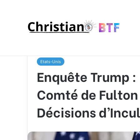
Accueil
/
Pays
/
Etats-Unis
/
Enquête Trump : Le Pr
Imminentes
Etats-Unis
Enquête Trump : 
Comté de Fulton
Décisions d’Inc