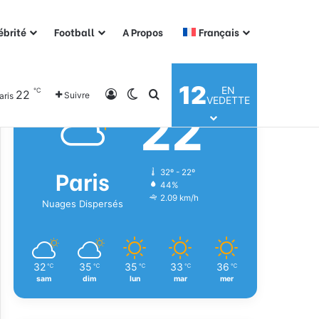
ébrité
Football
A Propos
Français
Météo
12
EN
℃
22
Connexion
Switch skin
Rechercher
Suivre
aris
VEDETTE
22
℃
Paris
32º - 22º
44%
2.09 km/h
Nuages Dispersés
32
35
35
33
36
℃
℃
℃
℃
℃
sam
dim
lun
mar
mer