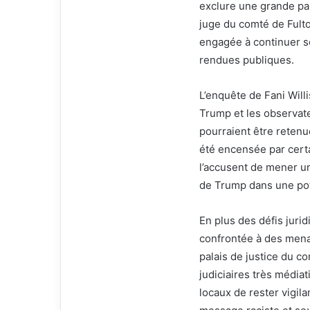
exclure une grande part
juge du comté de Fulton
engagée à continuer so
rendues publiques.
L’enquête de Fani Willi
Trump et les observat
pourraient être retenue
été encensée par certa
l’accusent de mener u
de Trump dans une pot
En plus des défis jurid
confrontée à des mena
palais de justice du c
judiciaires très médiat
locaux de rester vigil