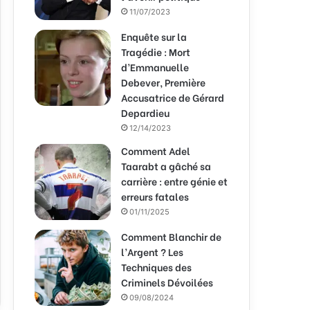
11/07/2023
Enquête sur la
Tragédie : Mort
d’Emmanuelle
Debever, Première
Accusatrice de Gérard
Depardieu
12/14/2023
Comment Adel
Taarabt a gâché sa
carrière : entre génie et
erreurs fatales
01/11/2025
Comment Blanchir de
l’Argent ? Les
Techniques des
Criminels Dévoilées
09/08/2024