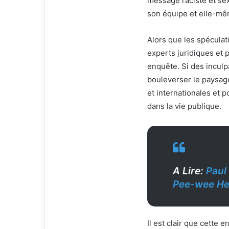
message raciste et sex
son équipe et elle-mê
Alors que les spéculat
experts juridiques et p
enquête. Si des inculp
bouleverser le paysage
et internationales et 
dans la vie publique.
A Lire:
Paul
Pee-wee He
Il est clair que cette