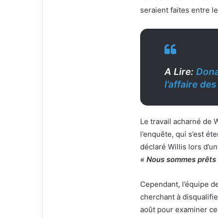
i
seraient faites entre le 
e
l
A Lire:
Dona
l’affaire de
Le travail acharné de W
l’enquête, qui s’est é
déclaré Willis lors d’
« Nous sommes prêts à
Cependant, l’équipe de
cherchant à disqualifie
août pour examiner ces