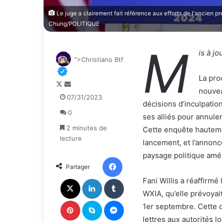
Le juge a clairement fait référence aux efforts de l'ancien pr
Chung/POLITIQUE
M
is à jo
">Christiano Btf
La pro
F
E
nouvea
o
n
07/31/2023
décisions d’inculpatio
l
v
0
l
o
ses alliés pour annuler
o
y
2 minutes de
Cette enquête hautemen
w
e
lecture
lancement, et l’annonc
o
r
paysage politique amér
n
u
Facebook
Partager
X
n
c
X
Linkedin
Tumblr
Fani Willis a réaffirmé
o
WXIA, qu’elle prévoyait
u
Pinterest
Skype
Messenger
1er septembre. Cette d
r
lettres aux autorités 
r