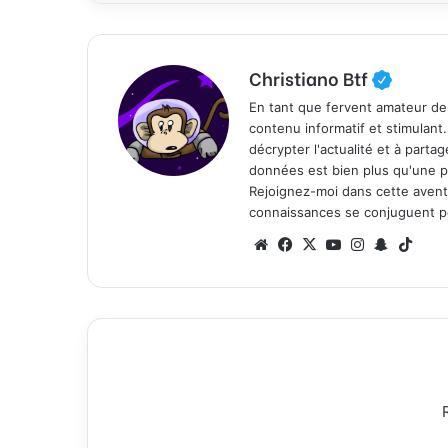
Christiano Btf
En tant que fervent amateur de
contenu informatif et stimulant
décrypter l'actualité et à part
données est bien plus qu'une p
Rejoignez-moi dans cette aventure
connaissances se conjuguent po
We
Fa
X
Yo
Ins
Sn
Tik
bsi
ce
uT
tag
ap
To
te
bo
ub
ra
ch
k
ok
e
m
at