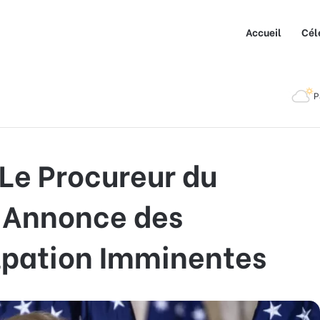
Accueil
Cél
ocureur du Comté de Fulton Annonce des Décisions d’Inculpation
P
Le Procureur du
 Annonce des
ulpation Imminentes