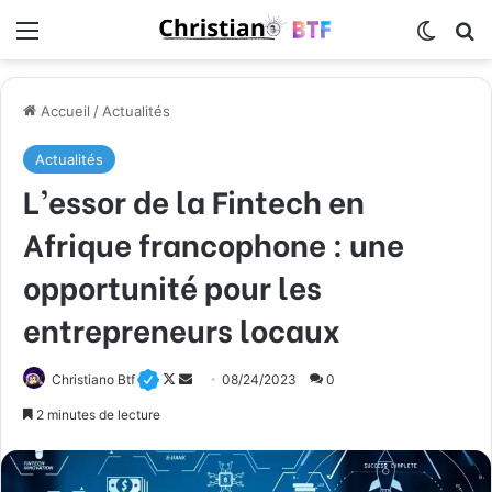
Menu
Switch
R
Accueil
/
Actualités
Actualités
L’essor de la Fintech en
Afrique francophone : une
opportunité pour les
entrepreneurs locaux
Christiano Btf
F
E
08/24/2023
0
o
n
2 minutes de lecture
l
v
l
o
o
y