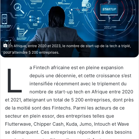
w
e
o
r
n
u
X
n
c
o
En Afrique, entre 2020 et 2023, le nombre de start-up de la tech a triplé,
u
pour atteindre 5 200 entreprises.
r
L
r
a Fintech africaine est en pleine expansion
i
depuis une décennie, et cette croissance s’est
e
intensifiée récemment avec le triplement du
l
nombre de start-up tech en Afrique entre 2020
et 2021, atteignant un total de 5 200 entreprises, dont près
de la moitié sont des Fintechs. Parmi les acteurs de ce
secteur en plein essor, des entreprises telles que
Flutterwave, Chipper Cash, Kuda, Jumo, Intouch et Wave
se démarquent. Ces entreprises répondent à des besoins