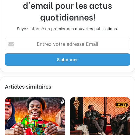
d'email pour les actus
quotidiennes!
Soyez informé en premier des nouvelles publications.
E
n
t
r
e
z
v
Articles similaires
o
t
r
e
a
d
r
e