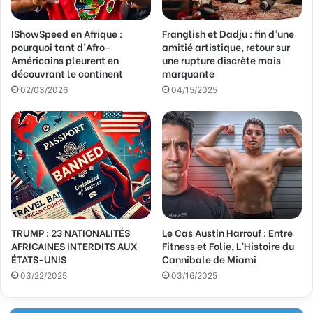
s
s
IShowSpeed en Afrique :
Franglish et Dadju : fin d’une
e
pourquoi tant d’Afro-
amitié artistique, retour sur
E
Américains pleurent en
une rupture discrète mais
m
découvrant le continent
marquante
a
02/03/2026
04/15/2025
i
l
TRUMP : 23 NATIONALITÉS
Le Cas Austin Harrouf : Entre
AFRICAINES INTERDITS AUX
Fitness et Folie, L’Histoire du
ÉTATS-UNIS
Cannibale de Miami
03/22/2025
03/16/2025