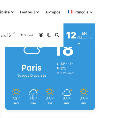
ébrité
Football
A Propos
Français
Météo
12
EN
℃
16
Connexion
Switch skin
Rechercher
Suivre
aris
VEDETTE
18
℃
Paris
33º - 15º
57%
2.25 km/h
Nuages Dispersés
33
35
35
33
35
℃
℃
℃
℃
℃
sam
dim
lun
mar
mer