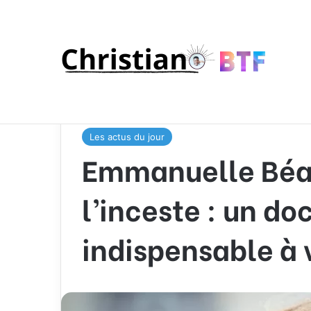
Accueil
/
Les actus du jour
/
Emmanuelle Béart lève 
soir sur M6
Les actus du jour
Emmanuelle Béart
l’inceste : un d
indispensable à v