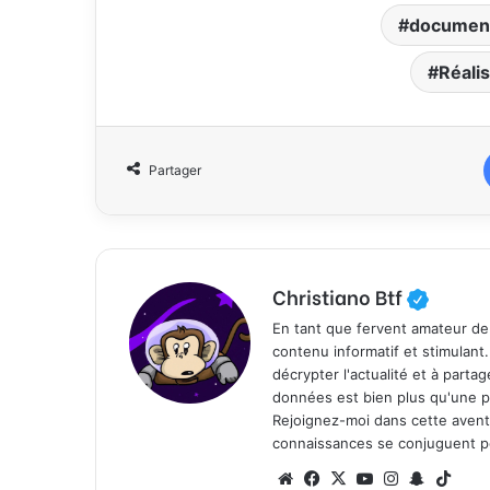
document
Réalis
Partager
Christiano Btf
En tant que fervent amateur de
contenu informatif et stimulant
décrypter l'actualité et à part
données est bien plus qu'une p
Rejoignez-moi dans cette aventure
connaissances se conjuguent po
We
Fa
X
Yo
Ins
Sn
Tik