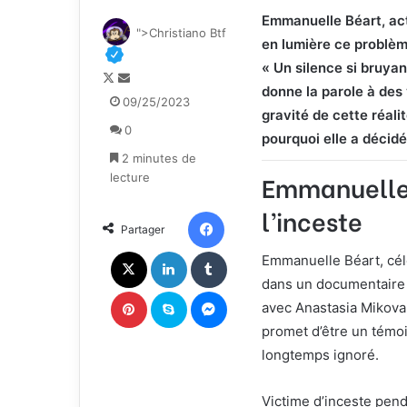
Emmanuelle Béart, act
">Christiano Btf
en lumière ce problèm
« Un silence si bruya
F
E
donne la parole à des v
o
n
09/25/2023
gravité de cette réali
l
v
0
l
o
pourquoi elle a décidé 
o
y
2 minutes de
w
e
Emmanuelle B
lecture
o
r
l’inceste
n
u
Facebook
Partager
X
n
c
X
Linkedin
Tumblr
Emmanuelle Béart, célè
o
dans un documentaire b
u
Pinterest
Skype
Messenger
avec Anastasia Mikova,
r
r
promet d’être un témoi
i
longtemps ignoré.
e
l
Victime d’inceste pen