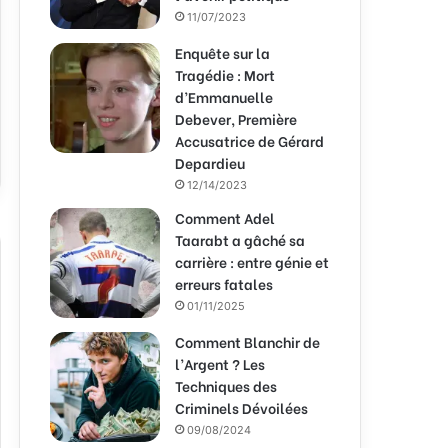
11/07/2023
Enquête sur la
Tragédie : Mort
d’Emmanuelle
Debever, Première
Accusatrice de Gérard
Depardieu
12/14/2023
Comment Adel
Taarabt a gâché sa
carrière : entre génie et
erreurs fatales
01/11/2025
Comment Blanchir de
l’Argent ? Les
Techniques des
Criminels Dévoilées
09/08/2024