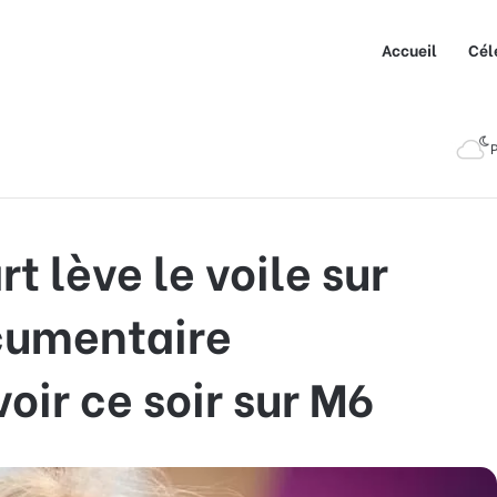
Accueil
Cél
le voile sur l’inceste : un documentaire indispensable à voir ce
P
 lève le voile sur
ocumentaire
oir ce soir sur M6