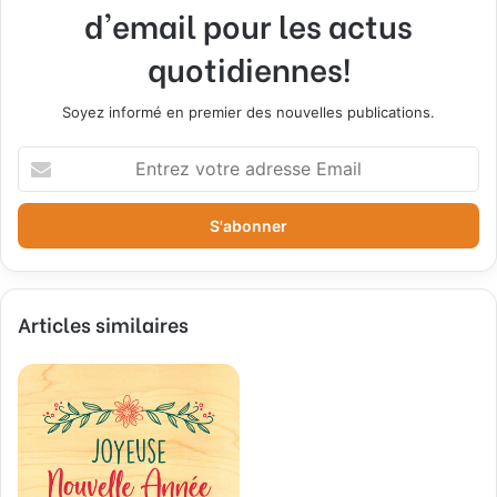
d'email pour les actus
quotidiennes!
Soyez informé en premier des nouvelles publications.
E
n
t
r
e
z
v
Articles similaires
o
t
r
e
a
d
r
e