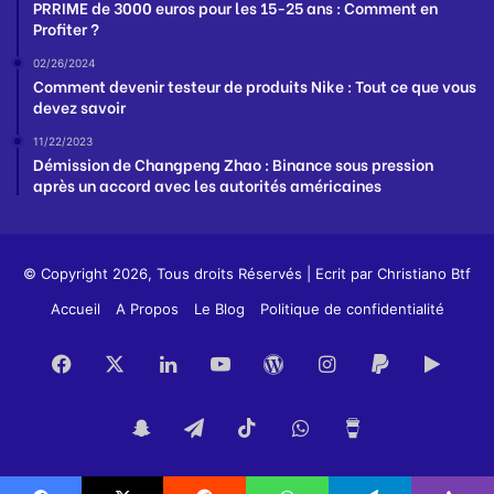
PRRIME de 3000 euros pour les 15-25 ans : Comment en
Profiter ?
02/26/2024
Comment devenir testeur de produits Nike : Tout ce que vous
devez savoir
11/22/2023
Démission de Changpeng Zhao : Binance sous pression
après un accord avec les autorités américaines
© Copyright 2026, Tous droits Réservés | Ecrit par
Christiano Btf
Accueil
A Propos
Le Blog
Politique de confidentialité
Facebook
X
Linkedin
YouTube
WordPress
Instagram
PayPal
Goog
Play
Snapchat
Telegram
TikTok
WhatsApp
Buy
Me