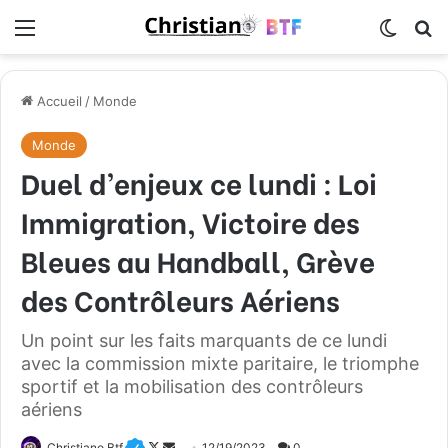
Menu
Switch
R
Accueil
/
Monde
Monde
Duel d’enjeux ce lundi : Loi
Immigration, Victoire des
Bleues au Handball, Grève
des Contrôleurs Aériens
Un point sur les faits marquants de ce lundi
avec la commission mixte paritaire, le triomphe
sportif et la mobilisation des contrôleurs
aériens
Christiano Btf
F
E
12/19/2023
0