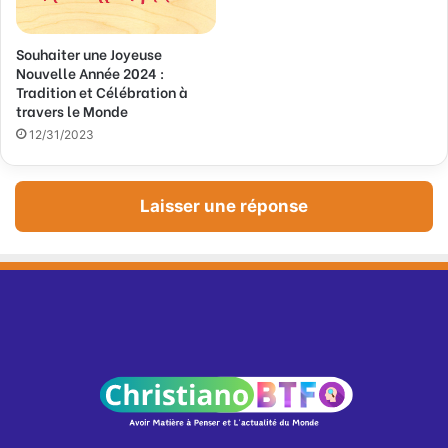
s
s
Souhaiter une Joyeuse
e
Nouvelle Année 2024 :
E
Tradition et Célébration à
m
travers le Monde
a
12/31/2023
i
l
Laisser une réponse