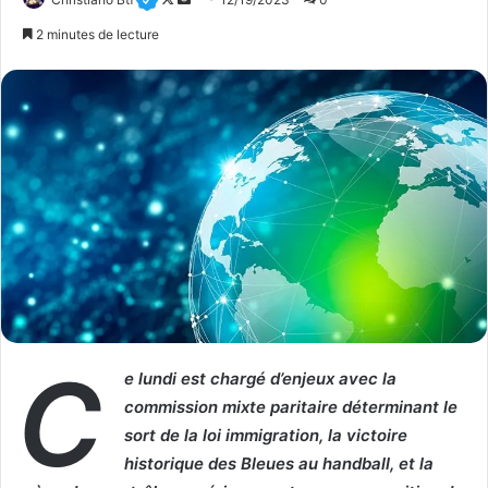
o
n
2 minutes de lecture
l
v
l
o
o
y
w
e
o
r
n
u
X
n
c
o
u
r
r
C
i
e lundi est chargé d’enjeux avec la
e
commission mixte paritaire déterminant le
l
sort de la loi immigration, la victoire
historique des Bleues au handball, et la