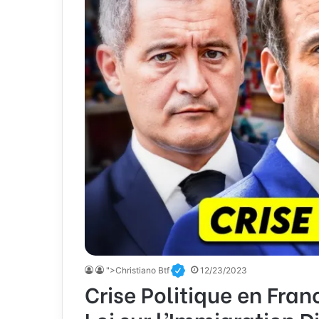
">Christiano Btf
12/23/2023
Crise Politique en Fran
Loi sur l’Immigration 