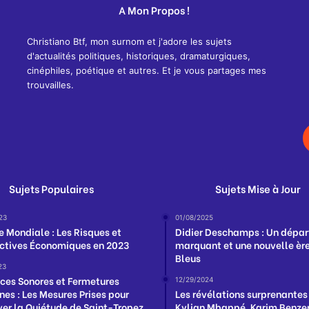
A Mon Propos !
Christiano Btf, mon surnom et j'adore les sujets
d'actualités politiques, historiques, dramaturgiques,
cinéphiles, poétique et autres. Et je vous partages mes
trouvailles.
Sujets Populaires
Sujets Mise à Jour
23
01/08/2025
e Mondiale : Les Risques et
Didier Deschamps : Un dépar
ctives Économiques en 2023
marquant et une nouvelle ère
Bleus
23
ces Sonores et Fermetures
12/29/2024
nes : Les Mesures Prises pour
Les révélations surprenantes
ver la Quiétude de Saint-Tropez
Kylian Mbappé, Karim Benzem