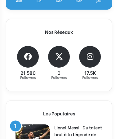
dim
lun
mar
mer
jeu
Nos Réseaux
21 580
0
17.5K
Followers
Followers
Followers
Les Populaires
Lionel Messi : Du talent
brut à la légende de