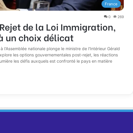
France
0
269
Rejet de la Loi Immigration,
 un choix délicat
 à l'Assemblée nationale plonge le ministre de l'Intérieur Gérald
explore les options gouvernementales post-rejet, les réactions
lumière les défis auxquels est confronté le pays en matière