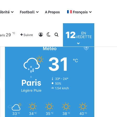
ébrité
Football
A Propos
Français
12
EN
℃
29
Connexion
Switch skin
Rechercher
Suivre
aris
VEDETTE
Météo
31
℃
Paris
33º - 24º
50%
1.54 km/h
Légère Pluie
33
34
35
38
40
℃
℃
℃
℃
℃