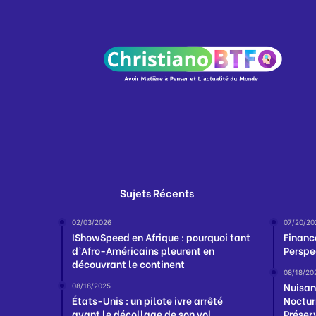
Sujets Récents
02/03/2026
07/20/20
IShowSpeed en Afrique : pourquoi tant
Financ
d’Afro-Américains pleurent en
Perspe
découvrant le continent
08/18/20
Nuisan
08/18/2025
États-Unis : un pilote ivre arrêté
Noctur
avant le décollage de son vol
Préser