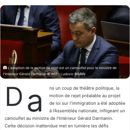
l
v
l
o
o
y
w
e
o
r
n
u
X
n
c
o
u
L'adoption de la motion de rejet est un camouflet pour le ministre de
r
l'Intérieur Gérald Darmanin © AFP - Ludovic MARIN
r
D
a
i
ns un coup de théâtre politique, la
e
motion de rejet préalable au projet
l
de loi sur l’immigration a été adoptée
à l’Assemblée nationale, infligeant un
camouflet au ministre de l’Intérieur Gérald Darmanin.
Cette décision inattendue met en lumière les défis