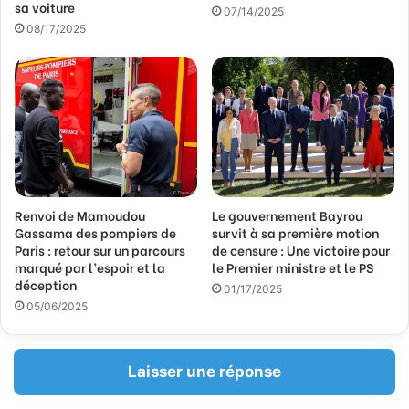
sa voiture
m
07/14/2025
a
08/17/2025
i
l
Renvoi de Mamoudou
Le gouvernement Bayrou
Gassama des pompiers de
survit à sa première motion
Paris : retour sur un parcours
de censure : Une victoire pour
marqué par l’espoir et la
le Premier ministre et le PS
déception
01/17/2025
05/06/2025
Laisser une réponse