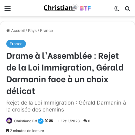
Menu
Switch
R
Accueil
/
Pays
/
France
France
Drame à l’Assemblée : Rejet
de la Loi Immigration, Gérald
Darmanin face à un choix
délicat
Rejet de la Loi Immigration : Gérald Darmanin à
la croisée des chemins
Christiano Btf
F
E
12/11/2023
0
o
n
2 minutes de lecture