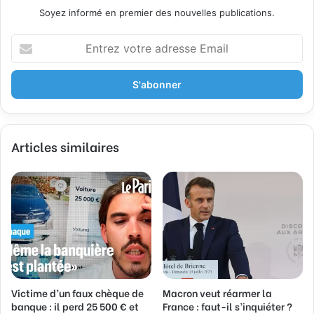
Soyez informé en premier des nouvelles publications.
E
n
t
r
e
z
v
Articles similaires
o
t
r
e
a
d
r
e
s
s
Victime d’un faux chèque de
Macron veut réarmer la
e
banque : il perd 25 500 € et
France : faut-il s’inquiéter ?
E