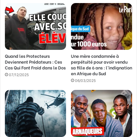
r
e
a
d
r
e
s
s
Quand les Protecteurs
Une mère condamnée à
e
Deviennent Prédateurs : Ces
perpétuité pour avoir vendu
E
Cas Qui Font Froid dans le Dos
sa fille de 6 ans : l’indignation
m
en Afrique du Sud
a
07/12/2025
06/03/2025
i
l