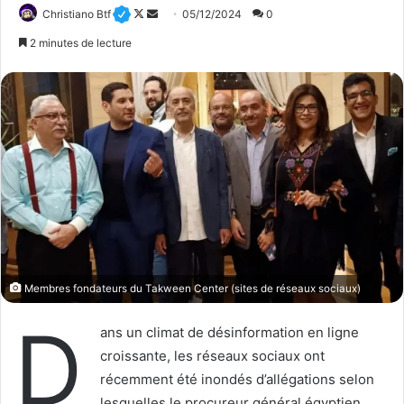
Christiano Btf
F
E
05/12/2024
0
o
n
2 minutes de lecture
l
v
l
o
o
y
w
e
o
r
n
u
X
n
c
o
u
r
Membres fondateurs du Takween Center (sites de réseaux sociaux)
r
i
D
ans un climat de désinformation en ligne
e
croissante, les réseaux sociaux ont
l
récemment été inondés d’allégations selon
lesquelles le procureur général égyptien