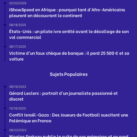
02/03/2026
IShowSpeed en Afrique : pourquoi tant d’Afro-Américains
pleurent en découvrant le continent
08/18/2025
États-Unis : un pilote ivre arrêté avant le décollage de son
vol commercial
08/17/2025
Victime d’un faux chèque de banque : il perd 25 500 € et sa
voiture
Sujets Populaires
08/16/2023
Gérard Leclerc : portrait d’un journaliste passionné et
discret
10/16/2023
Conflit Israël-Gaza : Des Joueurs de Football suscitent une
Polémique en France
08/23/2023
Nicolas Sarkozy publie la suite de ses mémoires et ne perd