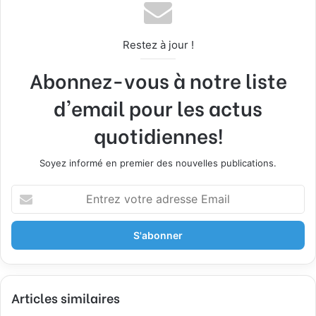
Restez à jour !
Abonnez-vous à notre liste
d'email pour les actus
quotidiennes!
Soyez informé en premier des nouvelles publications.
E
n
t
r
e
z
v
Articles similaires
o
t