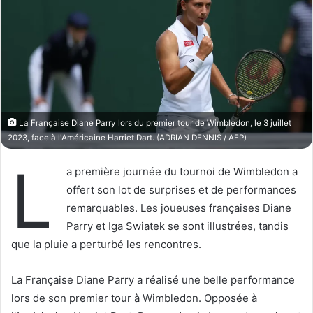
w
e
o
r
n
u
X
n
c
o
u
La Française Diane Parry lors du premier tour de Wimbledon, le 3 juillet
r
2023, face à l'Américaine Harriet Dart. (ADRIAN DENNIS / AFP)
r
L
i
a première journée du tournoi de Wimbledon a
e
offert son lot de surprises et de performances
l
remarquables. Les joueuses françaises Diane
Parry et Iga Swiatek se sont illustrées, tandis
que la pluie a perturbé les rencontres.
La Française Diane Parry a réalisé une belle performance
lors de son premier tour à Wimbledon. Opposée à