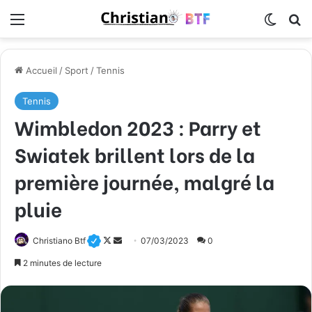
Menu
Switch
R
Accueil
/
Sport
/
Tennis
Tennis
Wimbledon 2023 : Parry et
Swiatek brillent lors de la
première journée, malgré la
pluie
Christiano Btf
F
E
07/03/2023
0
o
n
2 minutes de lecture
l
v
l
o
o
y