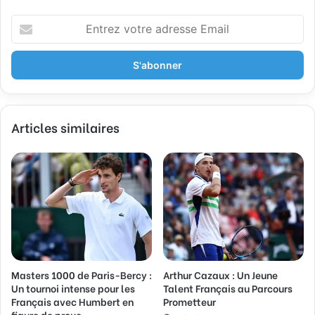
E
n
t
r
e
z
v
Articles similaires
o
t
r
e
a
d
r
e
s
s
Masters 1000 de Paris-Bercy :
Arthur Cazaux : Un Jeune
e
Un tournoi intense pour les
Talent Français au Parcours
E
Français avec Humbert en
Prometteur
m
figure de proue