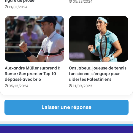
a
05/28/2024
11/01/2024
i
l
Alexandre Müller surprend à
Ons Jabeur, joueuse de tennis
Rome : Son premier Top 10
tunisienne, s’engage pour
dépassé avec brio
aider les Palestiniens
05/13/2024
11/03/2023
Laisser une réponse