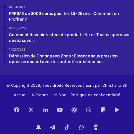
01/04/2024
PRRIME de 3000 euros pour les 15-25 ans : Comment en
Profiter ?
02/26/2024
Comment devenir testeur de produits Nike : Tout ce que vous
devez savoir
11/22/2023
Démission de Changpeng Zhao : Binance sous pression
après un accord avec les autorités américaines
© Copyright 2026, Tous droits Réservés | Ecrit par
Christiano Btf
Accueil
A Propos
Le Blog
Politique de confidentialité
Facebook
X
Linkedin
YouTube
WordPress
Instagram
PayPal
Goog
Play
Snapchat
Telegram
TikTok
WhatsApp
Buy