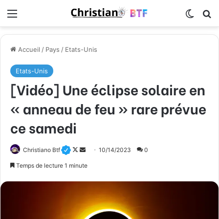
Menu
Switch
R
Accueil
/
Pays
/
Etats-Unis
Etats-Unis
[Vidéo] Une éclipse solaire en
« anneau de feu » rare prévue
ce samedi
Christiano Btf
F
E
10/14/2023
0
o
n
Temps de lecture 1 minute
l
v
l
o
o
y
w
e