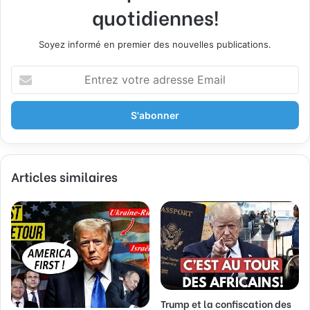
quotidiennes!
Soyez informé en premier des nouvelles publications.
E
n
t
r
e
z
v
Articles similaires
o
t
r
e
a
d
r
e
s
Trump et la confiscation des
s