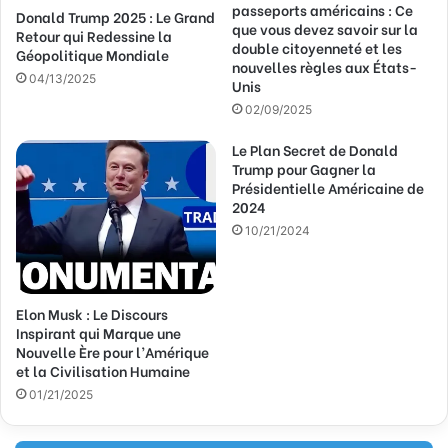
passeports américains : Ce
Donald Trump 2025 : Le Grand
e
que vous devez savoir sur la
Retour qui Redessine la
E
double citoyenneté et les
Géopolitique Mondiale
m
nouvelles règles aux États-
a
04/13/2025
Unis
i
02/09/2025
l
Le Plan Secret de Donald
Trump pour Gagner la
Présidentielle Américaine de
2024
10/21/2024
Elon Musk : Le Discours
Inspirant qui Marque une
Nouvelle Ère pour l’Amérique
et la Civilisation Humaine
01/21/2025