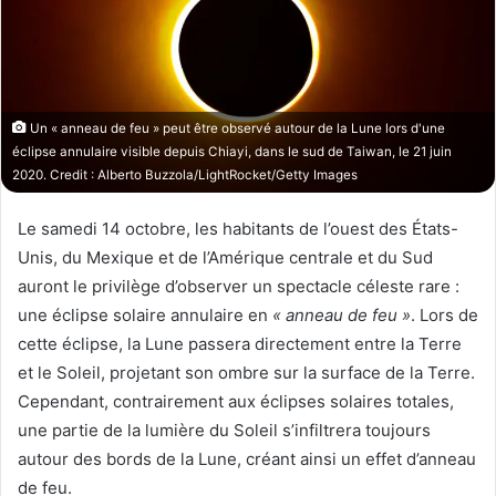
o
r
n
u
X
n
c
o
Un « anneau de feu » peut être observé autour de la Lune lors d'une
u
éclipse annulaire visible depuis Chiayi, dans le sud de Taiwan, le 21 juin
r
2020. Credit : Alberto Buzzola/LightRocket/Getty Images
r
i
Le samedi 14 octobre, les habitants de l’ouest des États-
e
Unis, du Mexique et de l’Amérique centrale et du Sud
l
auront le privilège d’observer un spectacle céleste rare :
une éclipse solaire annulaire en
« anneau de feu »
. Lors de
cette éclipse, la Lune passera directement entre la Terre
et le Soleil, projetant son ombre sur la surface de la Terre.
Cependant, contrairement aux éclipses solaires totales,
une partie de la lumière du Soleil s’infiltrera toujours
autour des bords de la Lune, créant ainsi un effet d’anneau
de feu.