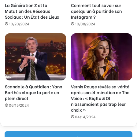
La Génération Z et la
Comment tout savoir sur
e
Mutation des Réseaux
quelqu’un à partir de son
E
Sociaux : Un État des Lieux
Instagram ?
m
a
10/20/2024
10/08/2024
i
l
Scandale à Quotidien : Yann
Vernis Rouge révèle sa vérité
Barthès claque la porte en
après son élimination de The
plein direct !
Voice : « Bigflo & Oli
n’assumaient pas trop leur
06/15/2024
choix »
04/14/2024