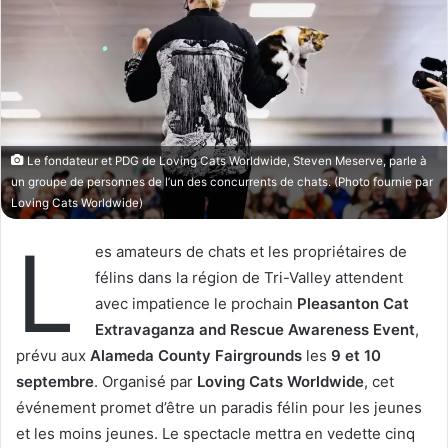
w
e
o
r
n
u
X
n
c
o
Le fondateur et PDG de Loving Cats Worldwide, Steven Meserve, parle à
u
un groupe de personnes de l’un des concurrents de chats. (Photo fournie par
r
Loving Cats Worldwide)
r
L
i
es amateurs de chats et les propriétaires de
e
félins dans la région de Tri-Valley attendent
l
avec impatience le prochain
Pleasanton Cat
Extravaganza and Rescue Awareness Event
,
prévu aux
Alameda County Fairgrounds
les
9 et 10
septembre
. Organisé par
Loving Cats Worldwide
, cet
événement promet d’être un paradis félin pour les jeunes
et les moins jeunes. Le spectacle mettra en vedette cinq