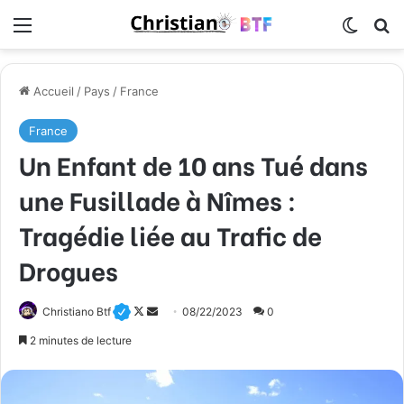
Menu
Switch
R
Accueil
/
Pays
/
France
France
Un Enfant de 10 ans Tué dans
une Fusillade à Nîmes :
Tragédie liée au Trafic de
Drogues
Christiano Btf
F
E
08/22/2023
0
o
n
2 minutes de lecture
l
v
l
o
o
y