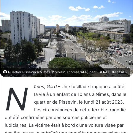
w
e
o
r
n
u
X
n
c
o
u
r
r
i
Quartier Pissevin à Nîmes. (Sylvain Thomas/AFP) par LIBERATION et AFP
e
N
l
îmes, Gard
– Une fusillade tragique a coûté
la vie à un enfant de 10 ans à Nîmes, dans le
quartier de Pissevin, le lundi 21 août 2023.
Les circonstances de cette terrible tragédie
ont été confirmées par des sources policières et
judiciaires. La victime était à bord d’une voiture visée par
des tirs, ce qui a entraîné une enquête pour assassinat en