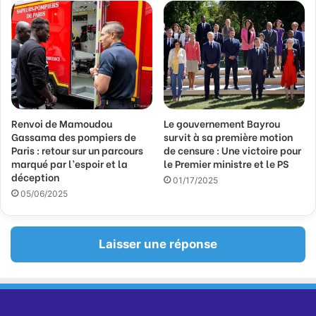
l
Renvoi de Mamoudou
Le gouvernement Bayrou
Gassama des pompiers de
survit à sa première motion
Paris : retour sur un parcours
de censure : Une victoire pour
marqué par l’espoir et la
le Premier ministre et le PS
déception
01/17/2025
05/06/2025
Laisser une réponse