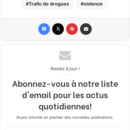
Trafic de drogues
violence
Facebook
X
Pinterest
Partager par email
Restez à jour !
Abonnez-vous à notre liste
d'email pour les actus
quotidiennes!
Soyez informé en premier des nouvelles publications.
E