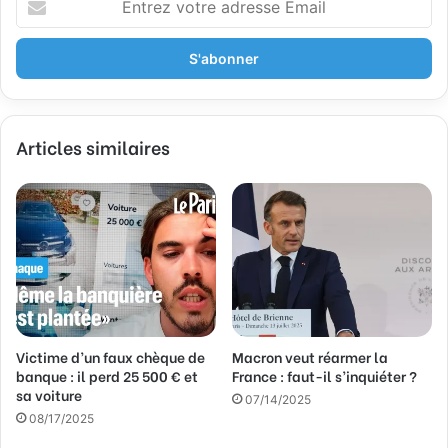
n
t
r
e
z
v
Articles similaires
o
t
r
e
a
d
r
e
s
s
Victime d’un faux chèque de
Macron veut réarmer la
e
banque : il perd 25 500 € et
France : faut-il s’inquiéter ?
E
sa voiture
m
07/14/2025
a
08/17/2025
i