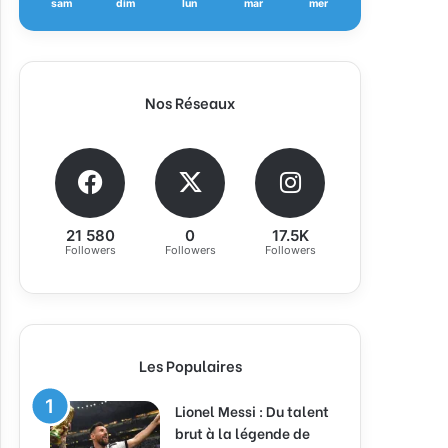
sam
dim
lun
mar
mer
Nos Réseaux
21 580
0
17.5K
Followers
Followers
Followers
Les Populaires
Lionel Messi : Du talent
brut à la légende de