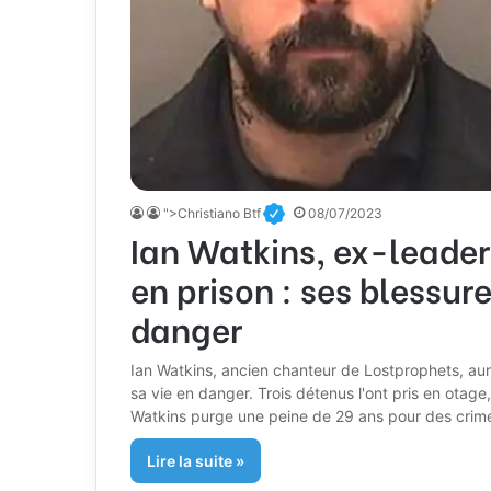
">Christiano Btf
08/07/2023
Ian Watkins, ex-leader
en prison : ses blessur
danger
Ian Watkins, ancien chanteur de Lostprophets, aur
sa vie en danger. Trois détenus l'ont pris en otag
Watkins purge une peine de 29 ans pour des crime
Lire la suite »