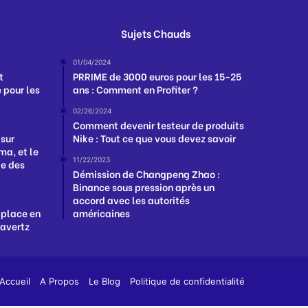
Sujets Chauds
01/04/2024
t
PRRIME de 3000 euros pour les 15-25
 pour les
ans : Comment en Profiter ?
02/26/2024
Comment devenir testeur de produits
 sur
Nike : Tout ce que vous devez savoir
a, et le
11/22/2023
ge des
Démission de Changpeng Zhao :
Binance sous pression après un
accord avec les autorités
 place en
américaines
Havertz
App
y
Accueil
A Propos
Le Blog
Politique de confidentialité