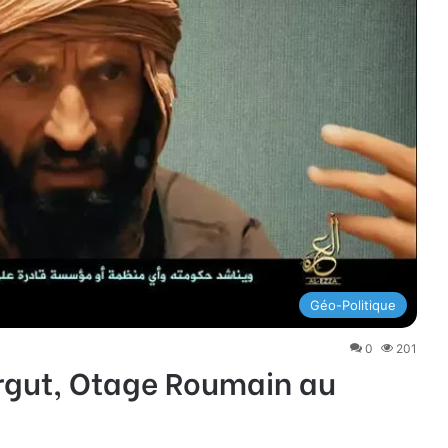
Géo-Politique
0
201
ergut, Otage Roumain au