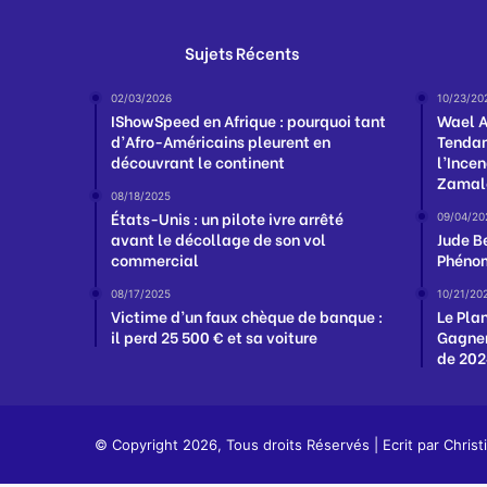
Sujets Récents
02/03/2026
10/23/20
IShowSpeed en Afrique : pourquoi tant
Wael A
d’Afro-Américains pleurent en
Tendan
découvrant le continent
l’Ince
Zamal
08/18/2025
États-Unis : un pilote ivre arrêté
09/04/20
avant le décollage de son vol
Jude B
commercial
Phénom
08/17/2025
10/21/20
Victime d’un faux chèque de banque :
Le Pla
il perd 25 500 € et sa voiture
Gagner
de 20
© Copyright 2026, Tous droits Réservés | Ecrit par
Christ