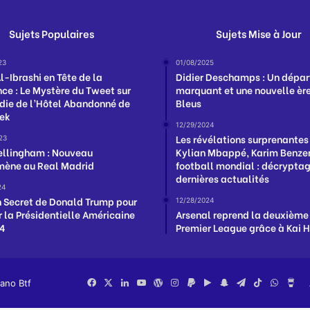
Sujets Populaires
Sujets Mise à Jour
23
01/08/2025
l-Ibrashi en Tête de la
Didier Deschamps : Un dépar
ce : Le Mystère du Tweet sur
marquant et une nouvelle ère
ndie de l’Hôtel Abandonné de
Bleus
ek
12/29/2024
Les révélations surprenantes
23
ellingham : Nouveau
Kylian Mbappé, Karim Benzem
ène au Real Madrid
football mondial : décrypta
dernières actualités
24
n Secret de Donald Trump pour
12/28/2024
 la Présidentielle Américaine
Arsenal reprend la deuxième
24
Premier League grâce à Kai 
iano Btf
Facebook
X
Linkedin
YouTube
WordPress
Instagram
PayPal
Google
Snapchat
Telegram
TikTok
Whats
Bu
Play
Me