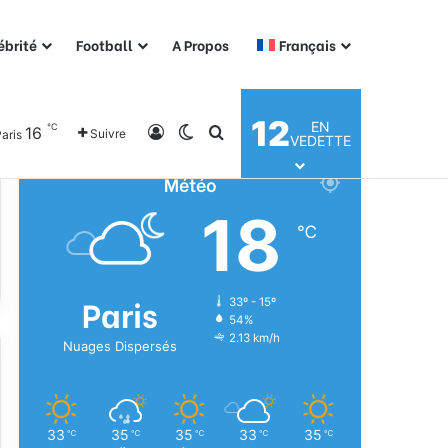
ébrité
Football
A Propos
Français
12
EN
℃
16
Connexion
Switch skin
Rechercher
Suivre
aris
VEDETTE
Météo
18
℃
Paris
33º - 15º
54%
2.13 km/h
Nuages Dispersés
33
35
35
33
35
℃
℃
℃
℃
℃