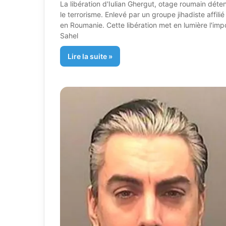
La libération d'Iulian Ghergut, otage roumain déte
le terrorisme. Enlevé par un groupe jihadiste affil
en Roumanie. Cette libération met en lumière l'impo
Sahel
Lire la suite »