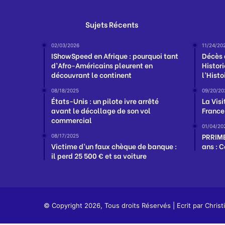
Sujets Récents
02/03/2026
11/24/20
IShowSpeed en Afrique : pourquoi tant
Décès 
d’Afro-Américains pleurent en
Histori
découvrant le continent
l’Histo
08/18/2025
09/20/20
États-Unis : un pilote ivre arrêté
La Visi
avant le décollage de son vol
France
commercial
01/04/20
PRRIME
08/17/2025
Victime d’un faux chèque de banque :
ans : 
il perd 25 500 € et sa voiture
© Copyright 2026, Tous droits Réservés | Ecrit par
Christ