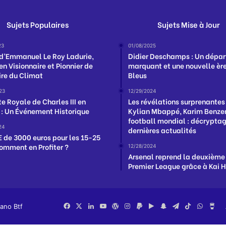
Sujets Populaires
Sujets Mise à Jour
23
01/08/2025
d’Emmanuel Le Roy Ladurie,
Didier Deschamps : Un dépar
en Visionnaire et Pionnier de
marquant et une nouvelle ère
ire du Climat
Bleus
23
12/29/2024
te Royale de Charles III en
Les révélations surprenantes
 : Un Événement Historique
Kylian Mbappé, Karim Benzem
football mondial : décrypta
24
dernières actualités
 de 3000 euros pour les 15-25
Comment en Profiter ?
12/28/2024
Arsenal reprend la deuxième
Premier League grâce à Kai 
iano Btf
Facebook
X
Linkedin
YouTube
WordPress
Instagram
PayPal
Google
Snapchat
Telegram
TikTok
Whats
Bu
Play
Me