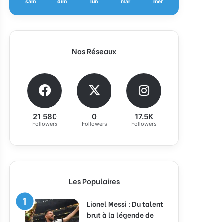
sam
dim
lun
mar
mer
Nos Réseaux
21 580
0
17.5K
Followers
Followers
Followers
Les Populaires
Lionel Messi : Du talent
brut à la légende de