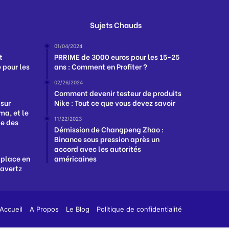
Sujets Chauds
01/04/2024
t
PRRIME de 3000 euros pour les 15-25
 pour les
ans : Comment en Profiter ?
02/26/2024
Comment devenir testeur de produits
 sur
Nike : Tout ce que vous devez savoir
a, et le
11/22/2023
ge des
Démission de Changpeng Zhao :
Binance sous pression après un
accord avec les autorités
 place en
américaines
Havertz
App
y
Accueil
A Propos
Le Blog
Politique de confidentialité