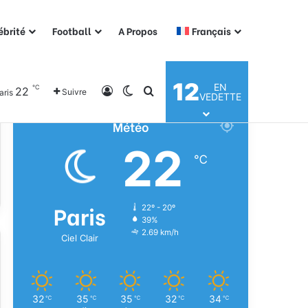
ébrité
Football
A Propos
Français
12
EN
℃
22
Connexion
Switch skin
Rechercher
Suivre
aris
VEDETTE
Météo
22
℃
Paris
22º - 20º
39%
2.69 km/h
Ciel Clair
32
35
35
32
34
℃
℃
℃
℃
℃