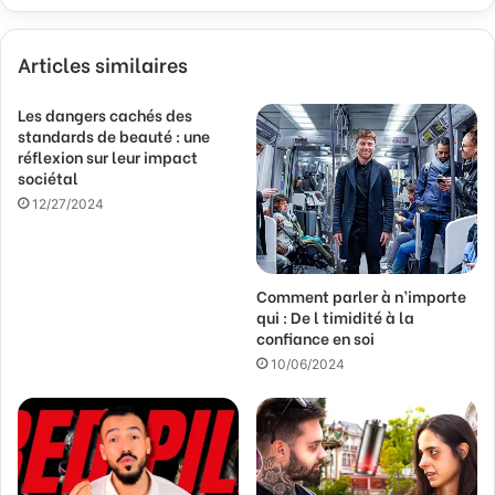
z
v
Articles similaires
o
t
r
Les dangers cachés des
e
standards de beauté : une
a
réflexion sur leur impact
sociétal
d
r
12/27/2024
e
s
s
Comment parler à n’importe
e
qui : De l timidité à la
E
confiance en soi
m
a
10/06/2024
i
l