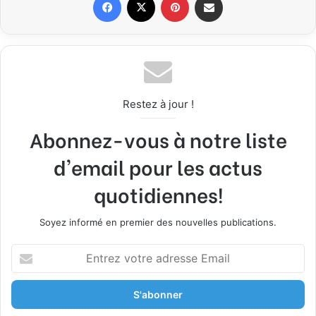
Restez à jour !
Abonnez-vous à notre liste
d'email pour les actus
quotidiennes!
Soyez informé en premier des nouvelles publications.
E
n
t
r
e