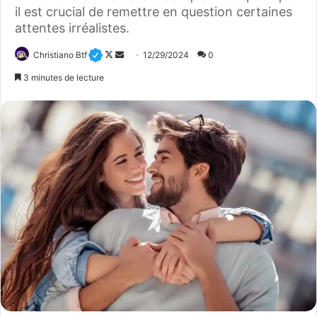
il est crucial de remettre en question certaines
attentes irréalistes.
Christiano Btf
F
E
12/29/2024
0
o
n
3 minutes de lecture
l
v
l
o
o
y
w
e
o
r
n
u
X
n
c
o
u
r
r
i
e