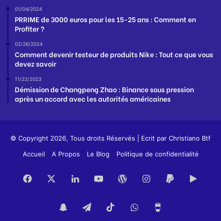
01/04/2024
PRRIME de 3000 euros pour les 15-25 ans : Comment en
Profiter ?
02/26/2024
Comment devenir testeur de produits Nike : Tout ce que vous
devez savoir
11/22/2023
Démission de Changpeng Zhao : Binance sous pression
après un accord avec les autorités américaines
© Copyright 2026, Tous droits Réservés | Ecrit par
Christiano Btf
Accueil
A Propos
Le Blog
Politique de confidentialité
Facebook
X
Linkedin
YouTube
WordPress
Instagram
PayPal
Goog
Play
Snapchat
Telegram
TikTok
WhatsApp
Buy