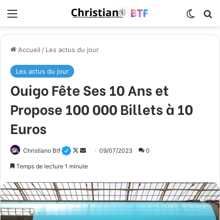
Menu
Switch
R
Accueil
/
Les actus du jour
Les actus du jour
Ouigo Fête Ses 10 Ans et
Propose 100 000 Billets à 10
Euros
Christiano Btf
F
E
09/07/2023
0
o
n
Temps de lecture 1 minute
l
v
l
o
o
y
w
e