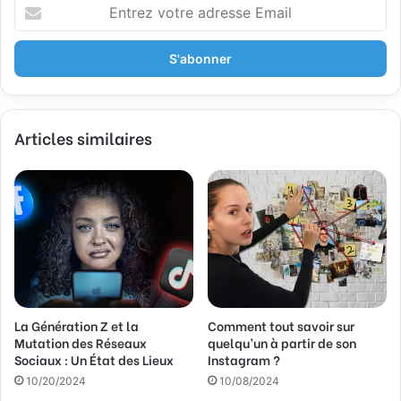
E
n
t
r
e
z
v
Articles similaires
o
t
r
e
a
d
r
e
s
s
La Génération Z et la
Comment tout savoir sur
e
Mutation des Réseaux
quelqu’un à partir de son
E
Sociaux : Un État des Lieux
Instagram ?
m
a
10/20/2024
10/08/2024
i