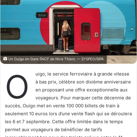
o
r
n
u
X
n
c
o
u
r
r
Un Ouigo en Gare SNCF de Nice Thiers. — SYSPEO/SIPA
i
e
O
uigo, le service ferroviaire à grande vitesse
l
à bas prix, célèbre son dixième anniversaire
en proposant une offre exceptionnelle aux
voyageurs. Pour marquer cette décennie de
succès, Ouigo met en vente 100 000 billets de train à
seulement 10 euros lors d’une vente flash qui se déroulera
les 6 et 7 septembre. Cette offre limitée dans le temps
permet aux voyageurs de bénéficier de tarifs