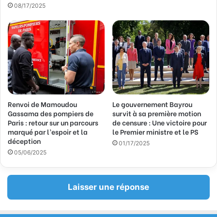
a
08/17/2025
i
l
Renvoi de Mamoudou
Le gouvernement Bayrou
Gassama des pompiers de
survit à sa première motion
Paris : retour sur un parcours
de censure : Une victoire pour
marqué par l’espoir et la
le Premier ministre et le PS
déception
01/17/2025
05/06/2025
Laisser une réponse