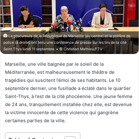
o
r
n
u
X
n
c
o
La procureure de la République de Marseille (au centre) et la préfère de
u
police (à droite) ont tenu une conférence de presse sur les tirs de la cité
r
Saint Thys lundi 11 septembre. • © Christian Mathieu/FTV
r
i
Marseille, une ville baignée par le soleil de la
e
Méditerranée, est malheureusement le théâtre de
l
tragédies qui suscitent l’émoi de ses habitants. Le 10
septembre dernier, une fusillade a éclaté dans le quartier
Saint-Thys, à l’est de la cité phocéenne. Une jeune femme
de 24 ans, tranquillement installée chez elle, est devenue
la victime innocente de cette violence qui gangrène
certaines parties de la ville.