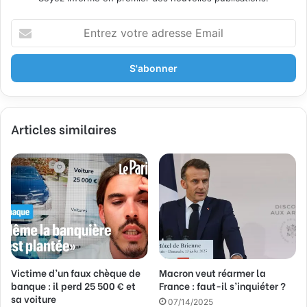
E
n
t
r
e
z
v
Articles similaires
o
t
r
e
a
d
r
e
s
s
Victime d’un faux chèque de
Macron veut réarmer la
e
banque : il perd 25 500 € et
France : faut-il s’inquiéter ?
E
sa voiture
m
07/14/2025