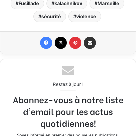
Fusillade
kalachnikov
Marseille
sécurité
violence
Facebook
X
Pinterest
Partager par email
Restez à jour !
Abonnez-vous à notre liste
d'email pour les actus
quotidiennes!
Soyez informé en premier des nouvelles publications.