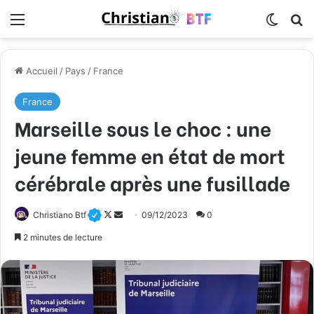
Menu
Switch
R
Accueil
/
Pays
/
France
France
Marseille sous le choc : une
jeune femme en état de mort
cérébrale après une fusillade
Christiano Btf
F
E
09/12/2023
0
o
n
2 minutes de lecture
l
v
l
o
o
y
w
e